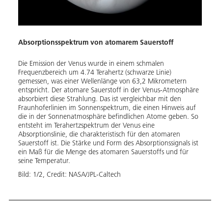
Im No
reakt
direk
upGRE
Strat
Absorptionsspektrum von atomarem Sauerstoff
durch
Die Emission der Venus wurde in einem schmalen
Bild:
Frequenzbereich um 4.74 Terahertz (schwarze Linie)
gemessen, was einer Wellenlänge von 63,2 Mikrometern
entspricht. Der atomare Sauerstoff in der Venus-Atmosphäre
absorbiert diese Strahlung. Das ist vergleichbar mit den
Fraunhoferlinien im Sonnenspektrum, die einen Hinweis auf
die in der Sonnenatmosphäre befindlichen Atome geben. So
entsteht im Terahertzspektrum der Venus eine
Absorptionslinie, die charakteristisch für den atomaren
Sauerstoff ist. Die Stärke und Form des Absorptionssignals ist
ein Maß für die Menge des atomaren Sauerstoffs und für
seine Temperatur.
Bild:
1
/
2
,
Credit:
NASA/JPL-Caltech