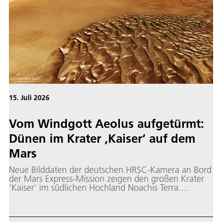
15. Juli 2026
Vom Windgott Aeolus aufgetürmt:
Dünen im Krater ‚Kaiser‘ auf dem
Mars
Neue Bilddaten der deutschen HRSC-Kamera an Bord
der Mars Express-Mission zeigen den großen Krater
'Kaiser' im südlichen Hochland Noachis Terra.
Charakteristisch sind dunkle, metallische
schimmernde Strukturen am Kraterboden – ein
riesiges Dünenfeld und einzelne Dünen aus