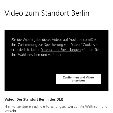
Video zum Standort Berlin
Für die Wiedergabe dieses Videos auf
Youtube.com
ist
Ihre Zustimmung zur Speicherung von Daten ('Cookies')
erforderlich. Unter
Datenschutz-Einstellungen
können Sie
Ihre Wahl einsehen und verändern.
Zustimmen und Video
anzeigen
Video: Der Standort Berlin des DLR
Hier kon­zen­trie­ren sich die For­schungs­schwer­punk­te Welt­raum und
Ver­kehr.