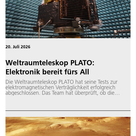
20. Juli 2026
Weltraumteleskop PLATO:
Elektronik bereit fürs All
Die Weltraumteleskop PLATO hat seine Tests zur
elektromagnetischen Verträglichkeit erfolgreich
abgeschlossen. Das Team hat überprüft, ob die
zahlreichen elektronischen Systeme des
Weltraumteleskops störungsfrei zusammenarbeiten.
Das DLR ist an der ESA-Mission maßgeblich beteiligt.
Die Tests fanden im Maxwell-Testlabor des
Weltraumforschungs- und Technologiezentrums
ESTEC der ESA im niederländischen Noordwijk statt.