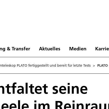
ng & Transfer
Aktuelles
Medien
Karri
teleskop PLATO fertiggestellt und bereit für letzte Tests
>
PLATO 
tfaltet seine
neele im Reinra