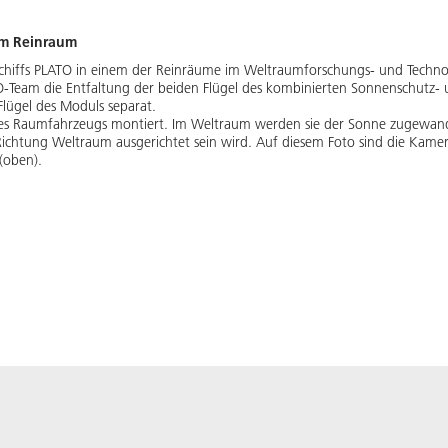
im Reinraum
chiffs PLATO in einem der Reinräume im Weltraumforschungs- und Techn
eam die Entfaltung der beiden Flügel des kombinierten Sonnenschutz- un
Flügel des Moduls separat.
 des Raumfahrzeugs montiert. Im Weltraum werden sie der Sonne zugewand
chtung Weltraum ausgerichtet sein wird. Auf diesem Foto sind die Kamer
(oben).