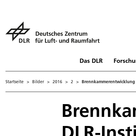
Das DLR
Forschu
Startseite
>
Bilder
>
2016
>
2
>
Brennkammerentwicklung a
Brennka
DLR-Insti