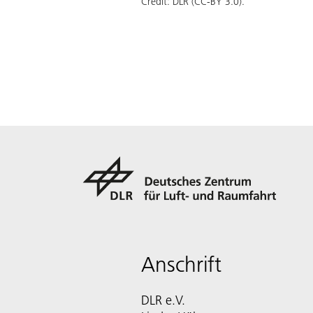
Credit:
DLR (CC-BY 3.0).
Anschrift
DLR e.V.