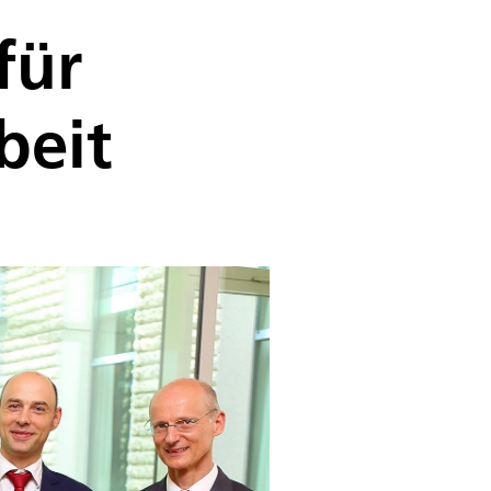
für
beit