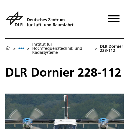
Institut für
DLR Dornier
>
>
Hochfrequenztechnik und
>
228-112
Radarsysteme
DLR Dornier 228-112