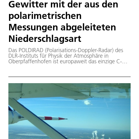
Gewitter mit der aus den
polarimetrischen
Messungen abgeleiteten
Niederschlagsart
Das POLDIRAD (Polarisations-Doppler-Radar) des
DLR-Instituts für Physik der Atmosphäre in
Oberpfaffenhofen ist europaweit das einzige C-
Band-Wetterradar für Forschungsaufgaben auf
dem Gebiet der Wellenausbreitung und dient vor
allem der Erforschung von Methoden zur
radarbasierten Wettervorhersage.