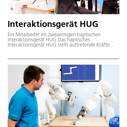
Interaktionsgerät HUG
Ein Mitarbeiter im zweiarmigen haptischen
Interaktionsgerät HUG Das haptisches
Interaktionsgerät HUG stellt auftretende Kräfte
möglichst realistisch an den Menschen dar – eine
Anforderung aus den Bereichen der
Telemanipulation und der Interaktion mit
komplexen virtuellen Welten, insbesondere bei der
Telerobotik mit SpaceJustin, bei
Montagesimulationen in der virtuellen Welt, bei
der Rehabilitation und beim Training von
Astronauten und Mechanikern.