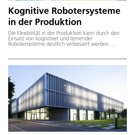
Kognitive Robotersysteme
in der Produktion
Die Flexibilität in der Produktion kann durch den
Einsatz von kognitiver und lernender
Robotersysteme deutlich verbessert werden.
Derartige Systeme ermöglichen die
Automatisierung individueller Einzelanfertigungen
sowie die natürliche Interaktion mit Menschen in
gemeinsamen Arbeitsbereichen. Das Bild zeigt ein
System mit zwei Leichtbauroboterarmen für die
automatische und flexible Montage von komplexen
Aluminiumkonstruktionen, das innerhalb des EU-
Projekts SMErobotics entwickelt wurde.