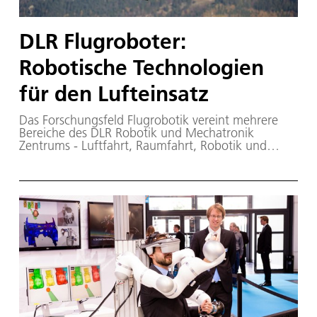
DLR Flugroboter:
Robotische Technologien
für den Lufteinsatz
Das Forschungsfeld Flugrobotik vereint mehrere
Bereiche des DLR Robotik und Mechatronik
Zentrums - Luftfahrt, Raumfahrt, Robotik und
Optische Informations - und nutzt so Synergien in
der Entwicklung robotischer Technologien für
autonome, fliegende Plattformen. Das Spektrum
unsere Arbeit reicht von Regelung und
Sensordatenverarbeitung bis zur Missionsplanung
und -ausführung.