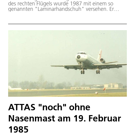
des rechten Flügels wurde 1987 mit einem so
genannten "Laminarhandschuh" versehen. Er
wurde in GFK-Bauweise über die Original-
Aluminium-Struktur aufgebracht. Die
Wissenschaftler des DLR untersuchten, ob auch bei
Verkehrsflugzeugen (ähnlich wie bei
Segelflugzeugen) durch neue Profile längere
laminare Strömungs-Lauflängen möglich sind.
Damit sollte der Widerstand und somit der
Treibstoffverbrauch verringert werden. Infrarot-
Kameras messen den laminar-turbulenten
Strömungsumschlag.
ATTAS "noch" ohne
Nasenmast am 19. Februar
1985