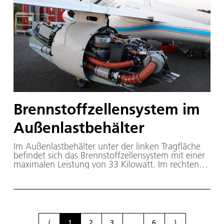
Brennstoffzellensystem im
Außenlastbehälter
Im Außenlastbehälter unter der linken Tragfläche
befindet sich das Brennstoffzellensystem mit einer
maximalen Leistung von 33 Kilowatt. Im rechten
Außenlastbehälter ein Wasserstofftank mit einem
Fassungsvermögen von fünf Kilogramm H2.
⟨
1
2
3
...
6
⟩