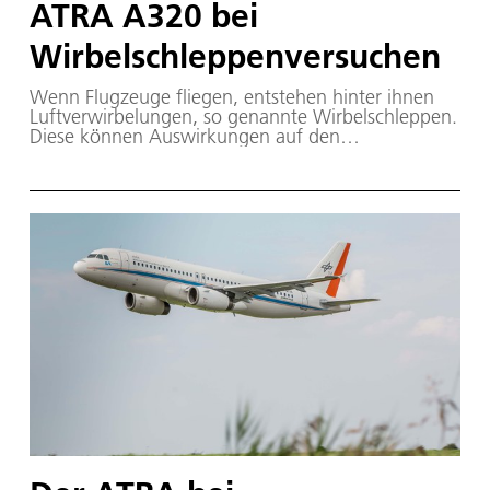
ATRA A320 bei
Wirbelschleppenversuchen
Wenn Flugzeuge fliegen, entstehen hinter ihnen
Luftverwirbelungen, so genannte Wirbelschleppen.
Diese können Auswirkungen auf den
nachfolgenden Flugverkehr haben. Das DLR
erprobt in Flugversuchen im letzten Jahr ein
Wirbelschleppenwarnsystem mit den
Forschungsflugzeugen ATRA und Falcon.