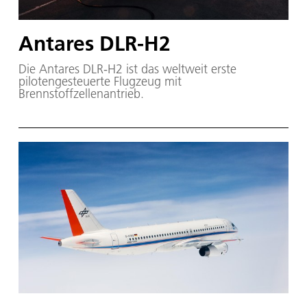
Antares DLR-H2
Die Antares DLR-H2 ist das weltweit erste
pilotengesteuerte Flugzeug mit
Brennstoffzellenantrieb.