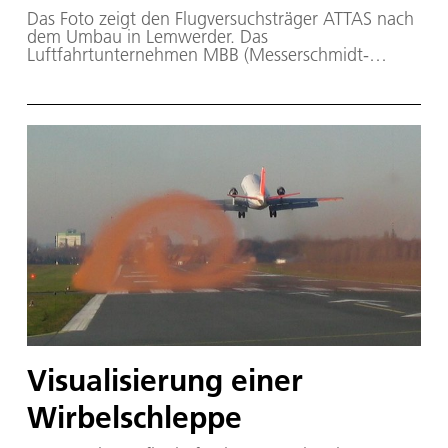
Das Foto zeigt den Flugversuchsträger ATTAS nach
dem Umbau in Lemwerder. Das
Luftfahrtunternehmen MBB (Messerschmidt-
Bölkow-Blohm) führte im Februar 1985 mit dem
umgebauten Kurzstreckenflugzeug einen zweiten
Erstflug durch. Der Rumpf ist noch nicht in DLR-
Farben lackiert.
Visualisierung einer
Wirbelschleppe