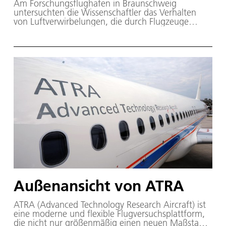
Am Forschungsflughafen in Braunschweig
untersuchten die Wissenschaftler das Verhalten
von Luftverwirbelungen, die durch Flugzeuge
enstehen. Mit dem Forschungsflugzeug ATTAS
wurden, die durch die Tragflächen erzeugten so
genannten Wirbelschleppen, sichtbar gemacht.
Das besondere Augenmerk richteten die
Wissenschaftler dabei auf Start- und Landeanflüge.
Ziel der Versuche ist, durch eine genauere
Berechnung der Ausbreitung und des Abbaus der
Wirbelschleppen die möglichen
Staffelungsabstände zwischen hintereinander an-
oder abfliegenden Flugzeugen zu verringern.
Außenansicht von ATRA
ATRA (Advanced Technology Research Aircraft) ist
eine moderne und flexible Flugversuchsplattform,
die nicht nur größenmäßig einen neuen Maßstab