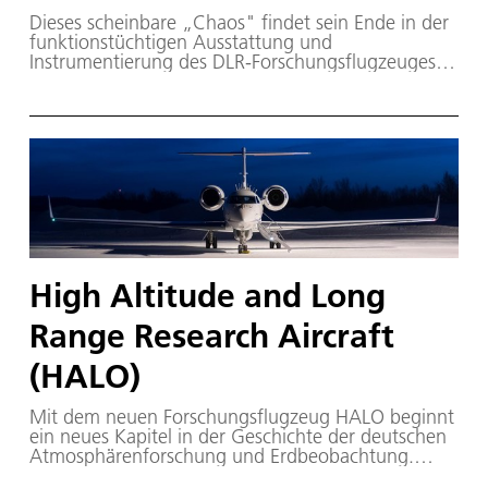
Dieses scheinbare „Chaos" findet sein Ende in der
funktionstüchtigen Ausstattung und
Instrumentierung des DLR-Forschungsflugzeuges
Falcon in Vorbereitung der Mission SCOUT-03
(Stratospheric-Climate Links with Emphasis on the
Upper Troposphere and Lower Stratosphere).
High Altitude and Long
Range Research Aircraft
(HALO)
Mit dem neuen Forschungsflugzeug HALO beginnt
ein neues Kapitel in der Geschichte der deutschen
Atmosphärenforschung und Erdbeobachtung.
HALO basiert auf einem Ultra Long Range Business