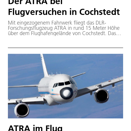
Der ATRA bei
Flugversuchen in Cochstedt
Mit eingezogenem Fahrwerk fliegt das DLR-
Forschungsflugzeug ATRA in rund 15 Meter Höhe
über dem Flughafengelände von Cochstedt. Das
Ziel: Möglichst viele Insekten sammeln, um
neuartige Klappensysteme zu testen. Noch stellen
Insektenverunreinigungen zwar kein Problem dar,
für zukünftige ultraglatte Hightechflügel bedeuten
Insekten aber einen höheren Treibstoffverbrauch.
ATRA im Flug