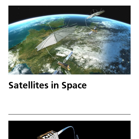
Geländemodelle abzuleiten. Damit lässt sich die
Topographie der Landschaft bildhaft sichtbar
machen. In dieser Darstellung werden die
topographischen Informationen auf die hoch
auflösende Aufnahme des Nadirkanals der HRSC
projiziert. Der Nadirkanal blickt senkrecht nach
unten auf die Marsoberfläche und liefert die
höchste Auflösung des Kamerasystems; Norden ist
rechts im Bild.
Satellites in Space