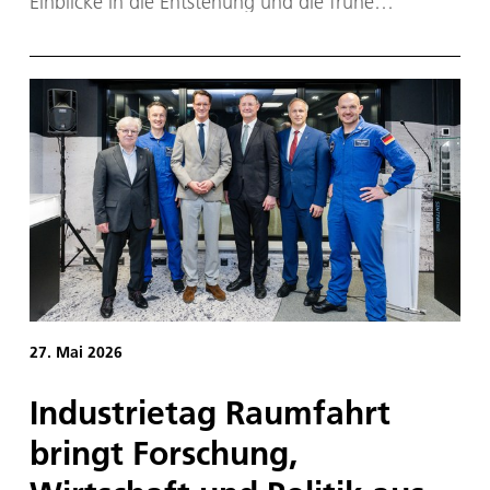
Einblicke in die Entstehung und die frühe
Entwicklung des Sonnensystems und anderer
Sternensysteme. Dies kann auch einen Teil zur
Beantwortung der Frage beitragen, ob vielleicht
Leben oder dessen Bausteine von anderen
Himmelskörpern auf die Erde kamen. Der
DESTINY+ Dust Analyzer (DDA) wird auf der
Mission DESTINY+ der japanischen
Raumfahrtagentur JAXA voraussichtlich 2028
gestartet und kosmischen Staub untersuchen. Das
Gerät wurde an die JAXA übergeben und ist
wohlbehalten in Japan angekommen. Es wurde
durch die Deutsche Raumfahrtagentur im
Deutschen Zentrum für Luft- und Raumfahrt (DLR)
mit Mitteln des Bundes finanziert. Entwickelt und
gebaut wurde DDA am Institut für
Raumfahrtsysteme (IRS) der Universität Stuttgart.
27. Mai 2026
Industrietag Raumfahrt
bringt Forschung,