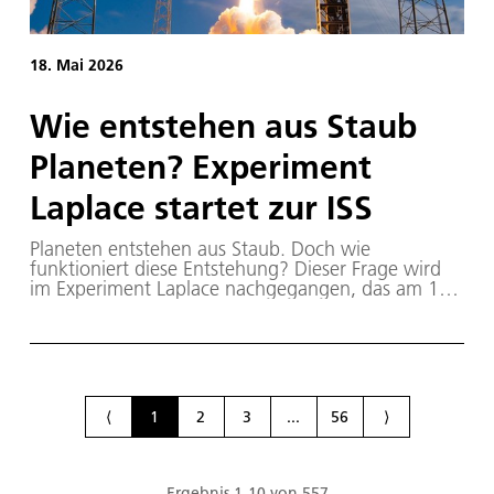
18. Mai 2026
Wie entstehen aus Staub
Planeten? Experiment
Laplace startet zur ISS
Planeten entstehen aus Staub. Doch wie
funktioniert diese Entstehung? Dieser Frage wird
im Experiment Laplace nachgegangen, das am 15.
Mai 2026 mit einer Falcon 9-Rakete zur
Internationalen Raumstation ISS gestartet ist. Das
Experiment benötigt stabile Schwerelosigkeit, eine
Bedingung, die zurzeit nur auf der ISS erfüllt ist. Es
wird von der Deutschen Raumfahrtagentur im
(DLR) mit Mitteln des Bundesministeriums für
⟨
1
2
3
...
56
⟩
Forschung, Technologie und Raumfahrt (BMFTR)
gefördert. Benannt ist das Experiment nach dem
französischen Mathematiker Pierre-Simon Laplace,
der den Vorgang der Planetenentstehung bereits
Ergebnis
1
-
10
von
557