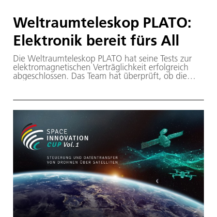
Weltraumteleskop PLATO:
Elektronik bereit fürs All
Die Weltraumteleskop PLATO hat seine Tests zur
elektromagnetischen Verträglichkeit erfolgreich
abgeschlossen. Das Team hat überprüft, ob die
zahlreichen elektronischen Systeme des
Weltraumteleskops störungsfrei
zusammenarbeiten. Das DLR ist an der ESA-Mission
maßgeblich beteiligt. Die Tests fanden im Maxwell-
Testlabor des Weltraumforschungs- und
Technologiezentrums ESTEC der ESA im
niederländischen Noordwijk statt.