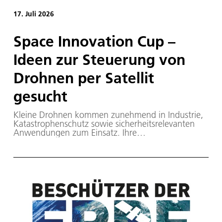
17. Juli 2026
Space Innovation Cup –
Ideen zur Steuerung von
Drohnen per Satellit
gesucht
Kleine Drohnen kommen zunehmend in Industrie,
Katastrophenschutz sowie sicherheitsrelevanten
Anwendungen zum Einsatz. Ihre
Einsatzmöglichkeiten werden jedoch häufig durch
die begrenzte Reichweite bestehender
Kommunikationssysteme eingeschränkt. Im Space
Innovation Cup der Deutschen Raumfahrtagentur
im Deutschen Zentrum für Luft- und Raumfahrt
(DLR) wird daher die Entwicklung innovativer
Lösungen für die zuverlässige Steuerung und den
Datentransfer kleiner Drohnen über Satelliten
gefördert.