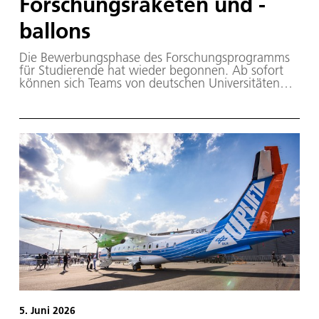
Forschungsraketen und -
ballons
Die Bewerbungsphase des Forschungsprogramms
für Studierende hat wieder begonnen. Ab sofort
können sich Teams von deutschen Universitäten
und Hochschulen für ein eigenes Experiment für
die Forschung auf Höhenforschungsraketen oder
Stratosphärenballons bei der Deutschen
Raumfahrtagentur im DLR bewerben.
Einsendeschluss ist der 8. Oktober 2026.
5. Juni 2026