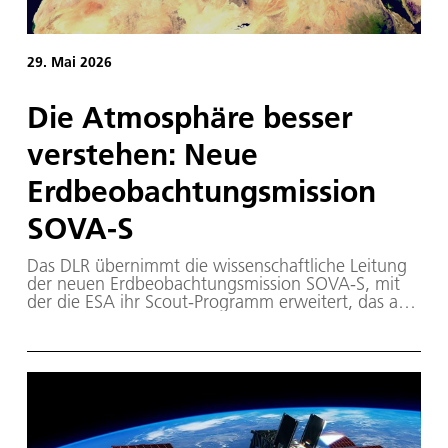
29. Mai 2026
Die Atmosphäre besser
verstehen: Neue
Erdbeobachtungsmission
SOVA-S
Das DLR übernimmt die wissenschaftliche Leitung
der neuen Erdbeobachtungsmission SOVA-S, mit
der die ESA ihr Scout-Programm erweitert, das auf
Kleinsatelliten basiert und nach innovativen New-
Space-Ansätzen entwickelt wird.