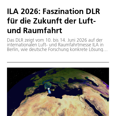
ILA 2026: Faszination DLR
für die Zukunft der Luft-
und Raumfahrt
Das DLR zeigt vom 10. bis 14. Juni 2026 auf der
internationalen Luft- und Raumfahrtmesse ILA in
Berlin, wie deutsche Forschung konkrete Lösungen
für wichtige Zukunftsfragen liefert. Als einer der
größten institutionellen Aussteller präsentiert sich
das DLR indoor am Stand 300 in Halle B, im Space
Pavilion sowie am Stand des Bundesministeriums
für Forschung, Technologie und Raumfahrt
(BMFTR, Stand 301). Interessierten aus Industrie,
Wissenschaft, Politik sowie am Wochenende auch
aus der Öffentlichkeit bieten sich zahlreiche
Exponate und Gesprächsmöglichkeiten zu
aktuellen Projekten aus Luftfahrt, Raumfahrt,
Sicherheit, Verteidigung sowie Innovation und
Transfer.