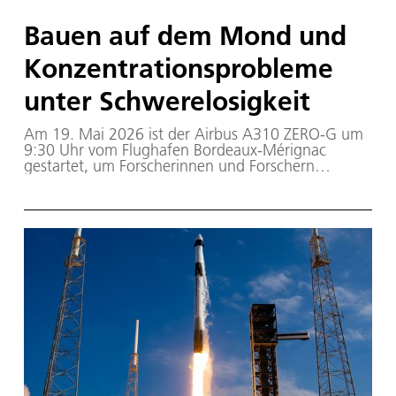
Bauen auf dem Mond und
Konzentrationsprobleme
unter Schwerelosigkeit
Am 19. Mai 2026 ist der Airbus A310 ZERO-G um
9:30 Uhr vom Flughafen Bordeaux-Mérignac
gestartet, um Forscherinnen und Forschern
zusammen mit ihren Experimenten in die
Schwerelosigkeit zu bringen. Es ist der erste von
drei aufeinanderfolgenden Flugtagen während der
46. Parabelflugkampagne der Deutschen
Raumfahrtagentur im Deutschen Zentrum für Luft-
und Raumfahrt (DLR).