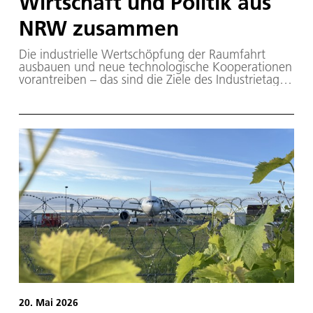
Wirtschaft und Politik aus
NRW zusammen
Die industrielle Wertschöpfung der Raumfahrt
ausbauen und neue technologische Kooperationen
vorantreiben – das sind die Ziele des Industrietags
Raumfahrt Nordrhein-Westfalen. Die Veranstaltung
wird von der Staatskanzlei NRW gemeinsam mit
dem Ministerium für Wirtschaft, Industrie,
Klimaschutz und Energie (MWIKE),
AeroSpace.NRW, dem DLR und der ESA
organisiert.
20. Mai 2026