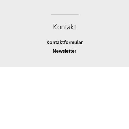
Kontakt
Kontaktformular
Newsletter
Über die Website
Barrierefreiheit
Datenschutzerklärung
Datenschutz-Einstellungen (Cookies)
Impressum & Nutzungsbedingungen