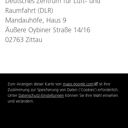
Deutsches Zentrum für Luft- und
Raumfahrt (DLR)
Mandauhöfe, Haus 9
Äußere Oybiner Straße 14/16
02763 Zittau
Zum Anzeigen dieser Karte von
maps.google.com
ist Ihre
Zustimmung zur Speicherung von Daten ('Cookies') erforderlich.
Unter
Datenschutz-Einstellungen
können Sie Ihre Wahl einsehen
und verändern.