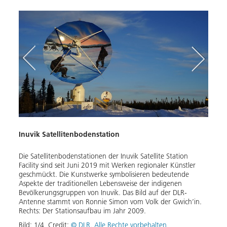
Inuvik Satellitenbodenstation
Ein b
C-
Die Satellitenbodenstationen der Inuvik Satellite Station
Inuvi
Facility sind seit Juni 2019 mit Werken regionaler Künstler
in Ka
geschmückt. Die Kunstwerke symbolisieren bedeutende
Highw
Aspekte der traditionellen Lebensweise der indigenen
bedeu
Bevölkerungsgruppen von Inuvik. Das Bild auf der DLR-
Mensc
Antenne stammt von Ronnie Simon vom Volk der Gwich’in.
im No
Rechts: Der Stationsaufbau im Jahr 2009.
zunäc
60 Pr
Bild:
1
/
4
,
Credit:
© DLR. Alle Rechte vorbehalten