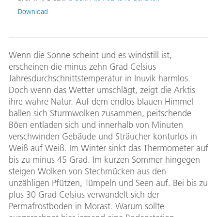
europ
den I
Download
Engli
Inukt
Bild:
Wenn die Sonne scheint und es windstill ist,
Down
erscheinen die minus zehn Grad Celsius
Jahresdurchschnittstemperatur in Inuvik harmlos.
Doch wenn das Wetter umschlägt, zeigt die Arktis
ihre wahre Natur. Auf dem endlos blauen Himmel
ballen sich Sturmwolken zusammen, peitschende
Böen entladen sich und innerhalb von Minuten
verschwinden Gebäude und Sträucher konturlos in
Weiß auf Weiß. Im Winter sinkt das Thermometer auf
bis zu minus 45 Grad. Im kurzen Sommer hingegen
steigen Wolken von Stechmücken aus den
unzähligen Pfützen, Tümpeln und Seen auf. Bei bis zu
plus 30 Grad Celsius verwandelt sich der
Permafrostboden in Morast. Warum sollte