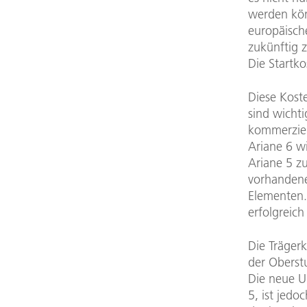
werden kön
europäisch
zukünftig 
Die Startko
Diese Kost
sind wichti
kommerziel
Ariane 6 wi
Ariane 5 z
vorhandene
Elementen.
erfolgreich 
Die Trägerk
der Oberstu
Die neue Un
5, ist jed