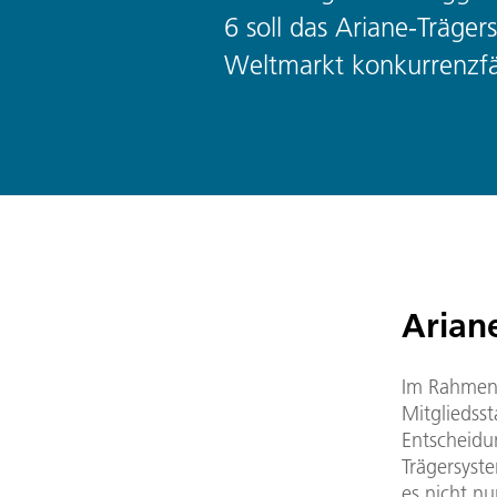
6 soll das Ariane-Träge
Weltmarkt konkurrenzfä
Arian
Im Rahmen 
Mitgliedss
Entscheidun
Trägersyst
es nicht nu