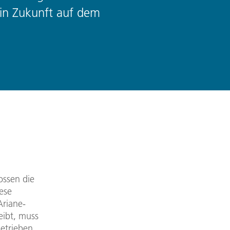
 in Zukunft auf dem
ossen die
ese
Ariane-
eibt, muss
betrieben