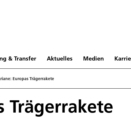
ng & Transfer
Aktuelles
Medien
Karri
ria­ne: Eu­ro­pas Trägerrakete
as Trägerrakete