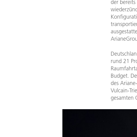
der bereit
wiederzünd
Konfigurat
transportie
ausgestatt
ArianeGro
Deutschland
rund 21 Pr
Raumfahrta
Budget. De
des Ariane-
Vulcain-Tr
gesamten O