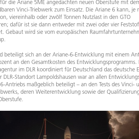
s für die Ariane 5ME angedachten neuen Oberstufe mit de
baren Vinci-Triebwerk zum Einsatz. Die Ariane 6 kann, je 
ion, viereinhalb oder zwölf Tonnen Nutzlast in den GTO
ren; dafür ist sie dann entweder mit zwei oder vier Feststo
et. Gebaut wird sie vom europäischen Raumfahrtunterne
up.
 beteiligt sich an der Ariane-6-Entwicklung mit einem Ant
ozent an den Gesamtkosten des Entwicklungsprogramms. 
gentur im DLR koordiniert für Deutschland das deutsche 
r DLR-Standort Lampoldshausen war an allen Entwicklungs
6-Antriebs maßgeblich beteiligt – an den Tests des Vinci- 
iebwerks, deren Weiterentwicklung sowie der Qualifizierun
berstufe.