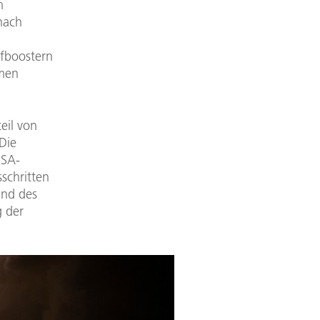
m
nach
ffboostern
hmen
eil von
Die
ESA-
schritten
und des
g der