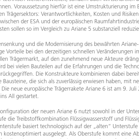
nen. Voraussetzung hierfür ist eine Umstrukturierung im 
en Trägersektors: Verantwortlichkeiten, Kosten und Risike
zwischen der ESA und der europäischen Raumfahrtindustrie 
sten sollen so im Vergleich zu Ariane 5 substanziell reduzi
ensenkung und die Modernisierung des bewährten Ariane
ge Vorteile bei den derzeitigen schnellen Veränderungen i
len Trägermarkt, auf den zunehmend neue Akteure dräng
rd bei vielen Bauteilen auf die Erfahrungen und die Techn
urückgegriffen. Die Konstrukteure kombinieren dabei berei
 Bausteine, die sich als zuverlässig erwiesen haben, mit n
 Die neue europäische Trägerrakete Ariane 6 ist am 9. Juli
ins All gestartet.
onfiguration der neuen Ariane 6 nutzt sowohl in der Unter
fe die Treibstoffkombination Flüssigwasserstoff und Flüssi
terstufe basiert technologisch auf der „alten“ Unterstufe
och kostenoptimiert ausgelegt. Als Oberstufe kommt eine 