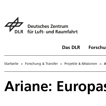
Das DLR
Forschu
Startseite
>
Forschung & Transfer
>
Projekte & Missionen
>
A
Aria­ne: Eu­ro­p