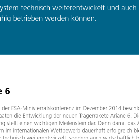
rsystem technisch weiterentwickelt und auch
hig betrieben werden können.
e 6
der ESA-Ministerratskonferenz im Dezember 2014 beschl
taaten die Entwicklung der neuen Trägerrakete Ariane 6. Di
g stellt einen wichtigen Meilenstein dar. Denn damit das 
em im internationalen Wettbewerb dauerhaft erfolgreich bl
r technisch weiterentwickelt, sondern auch wirtschaftlich 