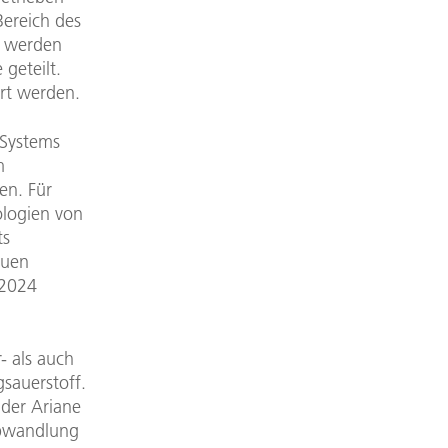
Bereich des
n werden
geteilt.
ert werden.
-Systems
m
en. Für
ologien von
ts
euen
 2024
- als auch
gsauerstoff.
 der Ariane
Abwandlung