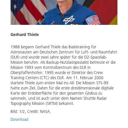
Gerhard Thiele
Gerha
1988 begann Gerhard Thiele das Basistraining für
Gerha
Astronauten am Deutschen Zentrum für Luft- und Raumfahrt
im Ja
(DLR) und wurde zwei Jahre später für die D2-Spacelab-
Bild:
Mission berufen. Als Backup-Nutzlastspezialist betreute er die
Mission 1993 vom Kontrollzentrum des DLR in
Down
Oberpfaffenhofen. 1995 wurde er Direktor des Crew
Training Centers (CTC) des DLR. Am 11. Februar 2000
startete Thiele zum ersten Mal ins All: Die Mission STS-99
hatte zum Ziel, Daten für die erste dreidimensionale digitale
Karte der Erdoberfläche für den gesamten Globus zu
sammeln, und ist auch unter dem Namen Shuttle Radar
Topography Mission (SRTM) bekannt.
Bild:
1
/
2
,
Credit:
NASA.
Download