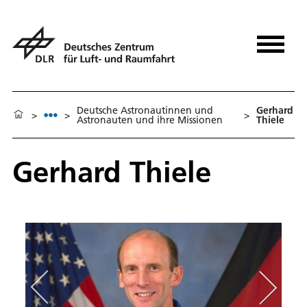
Deut­sche Astronautinnen und
Gerhard
>
>
>
Astro­nau­ten und ih­re Missio­nen
Thiele
Gerhard Thiele