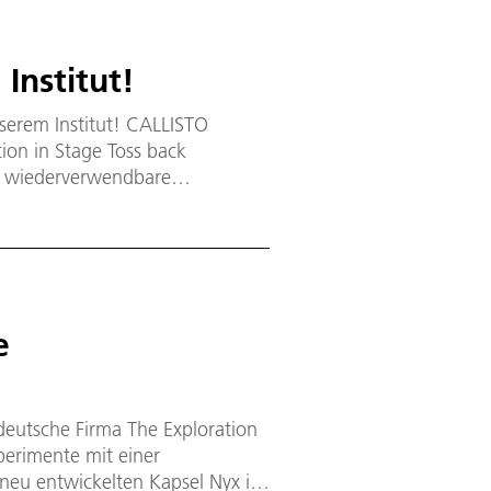
es wirken enorme aerothermale
 beim Wiedereintritt von
Institut!
erem Institut! CALLISTO
ion in Stage Toss back
ür wiederverwendbare
 und bauen. Ziel des
rtnern den aktuellen Stand und
s zu vermitteln sowie
ere Zusammenarbeit aufzubauen.
e
eutsche Firma The Exploration
perimente mit einer
eu entwickelten Kapsel Nyx in