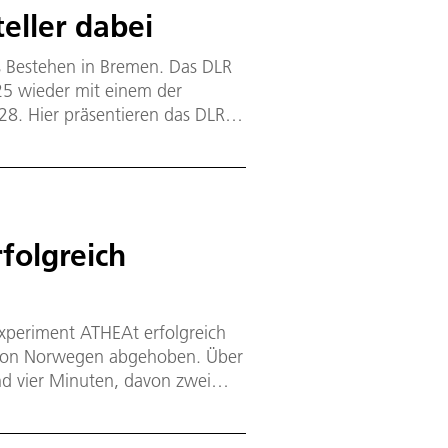
teller dabei
es Bestehen in Bremen. Das DLR
25 wieder mit einem der
8. Hier präsentieren das DLR
elle Raumfahrtmissionen,
ansferthemen, die den Weg aus
 haben Besucherinnen und
ltraumflug im SPACEBUZZ ONE der
.
folgreich
xperiment ATHEAt erfolgreich
n von Norwegen abgehoben. Über
d vier Minuten, davon zwei
 Dieser Bereich ist besonders
gkeiten entstehen am Flugkörper