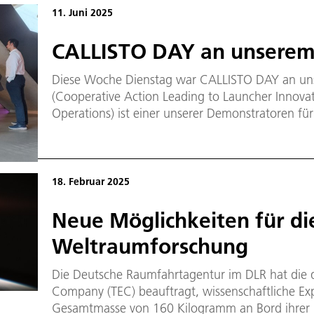
Temperaturen von über 2.000 Grad Celsius und 
11. Juni 2025
Lasten auf Material und Strukturen – ähnlich wie
Raumfahrzeugen in die Erdatmosphäre.
CALLISTO DAY an unserem 
Diese Woche Dienstag war CALLISTO DAY an uns
(Cooperative Action Leading to Launcher Innovat
Operations) ist einer unserer Demonstratoren f
Trägerraketen (RLV), die wir derzeit im DLR entwickeln
CALLISTO-Tages war es, potenziellen Industriepa
die wichtigsten Ergebnisse des CALLISTO-Projekt
Verbindungen und Möglichkeiten für eine weit
18. Februar 2025
Neue Möglichkeiten für di
Weltraumforschung
Die Deutsche Raumfahrtagentur im DLR hat die d
Company (TEC) beauftragt, wissenschaftliche Ex
Gesamtmasse von 160 Kilogramm an Bord ihrer n