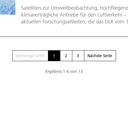
Satelliten zur Umweltbeobachtung, hochfliegen
klimaverträgliche Antriebe für den Luftverkehr – 
aktuellen Forschungsarbeiten, die das DLR vom 1
Paris Air Show zeigt. Die Veranstaltung am fran
zählt zu den größten Messen der Luft- und Rau
Vorherige Seite
1
2
3
Nächste Seite
Ergebnis
1
-
6
von
13