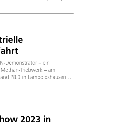
ersten Mal in dem Demo-Flug
 starten.
rielle
fahrt
N-Demonstrator – ein
d Methan-Triebwerk – am
tand P8.3 in Lampoldshausen
cht die Validierung von
tentriebwerk getestet werden
Show 2023 in