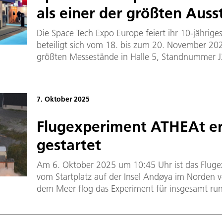
als einer der größten Auss
Die Space Tech Expo Europe feiert ihr 10-jährig
beteiligt sich vom 18. bis zum 20. November 20
größten Messestände in Halle 5, Standnummer J2
und die Deutsche Raumfahrtagentur im DLR aktu
Exponate aus der Raumfahrtforschung sowie Tr
der Forschung in die Anwendung finden. Zudem
7. Oktober 2025
Besucher die Möglichkeit, einen virtuellen We
Deutschen Raumfahrtagentur im DLR zu erleben
Flugexperiment ATHEAt er
gestartet
Am 6. Oktober 2025 um 10:45 Uhr ist das Fluge
vom Startplatz auf der Insel Andøya im Norde
dem Meer flog das Experiment für insgesamt run
Minuten mit Geschwindigkeiten bis über Mach 9.
interessant: Denn bei diesen hohen Geschwindi