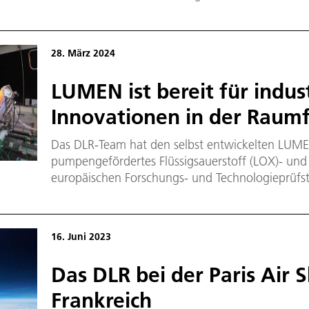
den Weltraum zu bringen. Die Kapsel soll zum 
„Mission Possible“ im Juni 2025 in den Weltraum
28. März 2024
LUMEN ist bereit für indust
Innovationen in der Raum
Das DLR-Team hat den selbst entwickelten LUME
pumpengefördertes Flüssigsauerstoff (LOX)- un
europäischen Forschungs- und Technologieprüfs
erfolgreich in Betrieb genommen. LUMEN ermögli
Technologien, die nur in einem kompletten Rake
können.
16. Juni 2023
Das DLR bei der Paris Air 
Frankreich