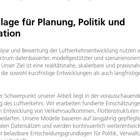
age für Planung, Politik und
ation
alyse und Bewertung der Luftverkehrsentwicklung nutzen w
ktrum datenbasierter, modellgestützter und szenarienorient
nser Ziel ist eine realitätsnahe, skalierbare und praxisnah
die sowohl kurzfristige Entwicklungen als auch langfristig
ler Schwerpunkt unserer Arbeit liegt in der vorausschauend
g des Luftverkehrs. Wir erarbeiten fundierte Einschätzunge
n Entwicklung von Verkehrsaufkommen, Flottenstrukturen
bedarfen. Unsere Modelle basieren auf langjährig gepflegt
nalen Datensätzen und werden kontinuierlich weiterentwick
ir belastbare Entscheidungsgrundlagen für Politik, Verwal