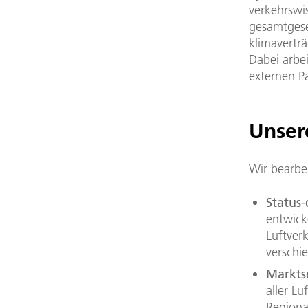
verkehrswis
gesamtgesel
klimaverträ
Dabei arbei
externen P
Unser
Wir bearbe
Status
entwick
Luftver
verschi
Markts
aller L
Regional