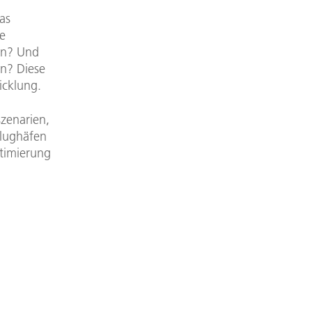
as
e
ten? Und
en? Diese
icklung.
szenarien,
Flughäfen
ptimierung