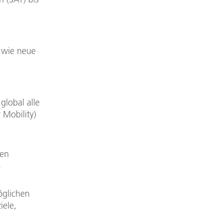
 wie neue
global alle
 Mobility)
gen
s
glichen
iele,