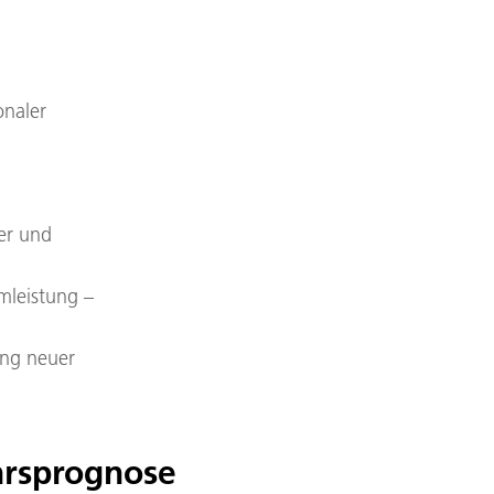
onaler
her und
mleistung –
ung neuer
hrsprognose