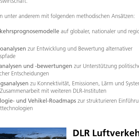
swirtschaft.
en unter anderem mit folgenden methodischen Ansätzen:
rkehrsprognosemodelle
auf globaler, nationaler und regi
ioanalysen
zur Entwicklung und Bewertung alternativer
spfade
analysen und -bewertungen
zur Unterstützung politisc
scher Entscheidungen
gsanalysen
zu Konnektivität, Emissionen, Lärm und Syste
 Zusammenarbeit mit weiteren DLR-Instituten
logie- und Vehikel-Roadmaps
zur strukturieren Einführ
rttechnologien
DLR Luftverke