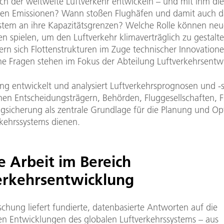
ich der weltweite Luftverkehr entwickeln – und mit ihm die
en Emissionen? Wann stoßen Flughäfen und damit auch d
ystem an ihre Kapazitätsgrenzen? Welche Rolle können neu
en spielen, um den Luftverkehr klimaverträglich zu gestal
ern sich Flottenstrukturen im Zuge technischer Innovation
he Fragen stehen im Fokus der Abteilung Luftverkehrsentw
ung entwickelt und analysiert Luftverkehrsprognosen und -
chen Entscheidungsträgern, Behörden, Fluggesellschaften, 
ugsicherung als zentrale Grundlage für die Planung und O
rkehrssystems dienen.
e Arbeit im Bereich
erkehrsentwicklung
chung liefert fundierte, datenbasierte Antworten auf die
n Entwicklungen des globalen Luftverkehrssystems – aus