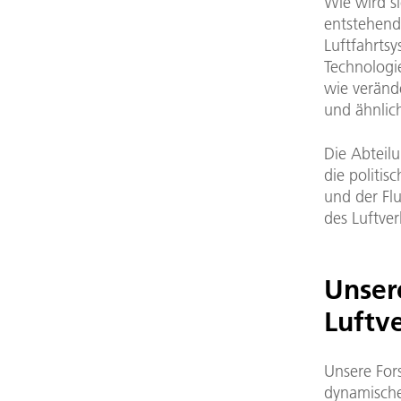
Wie wird s
entstehend
Luftfahrts
Technologi
wie veränd
und ähnlic
Die Abteil
die politis
und der Fl
des Luftve
Unser
Luftv
Unsere Fors
dynamische