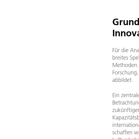
Grundl
Innov
Für die An
breites Spe
Methoden. U
Forschung, 
abbildet.
Ein zentra
Betrachtun
zukünftige
Kapazitäts
internatio
schaffen w