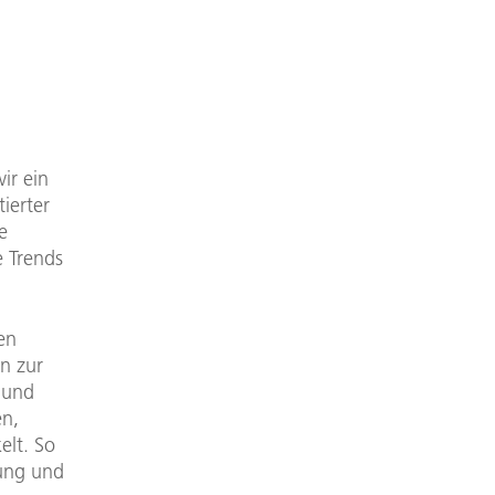
ir ein
ierter
e
e Trends
en
n zur
 und
en,
elt. So
tung und