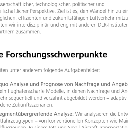
senschaftlicher, technologischer, politischer und
lschaftlicher Perspektive. Ziel ist es, den Wandel hin zu e
glichen, effizienten und zukunftsfähigen Luftverkehr mitzu
ten wir interdisziplinär und eng mit anderen DLR-Institute
artnern zusammen.
e Forschungsschwerpunkte
iten unter anderem folgende Aufgabenfelder:
-quo Analyse und Prognose von Nachfrage und Angeb
eln flughafenscharfe Modelle, in denen Nachfrage und A
kehr sequentiell und verzahnt abgebildet werden – adaptiv 
edene Zukunftsszenarien.
egmentübergreifende Analyse:
Wir analysieren die Ent
uftfahrzeugtypen – von konventionellen Konzepten wie Main
flugzeugen, Business Jets und Small Aircraft Transportatio