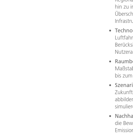
hin zu 
Übersch
Infrastr
Techno
Luftfah
Berücks
Nutzera
Raumbe
Maßstab
bis zum
Szenar
Zukunft
abbilde
simulier
Nachhal
die Bew
Emissio