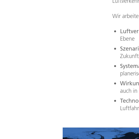
Luftverkehr
Wir arbeit
Luftve
Ebene
Szenar
Zukunft
System
planeri
Wirkun
auch in
Techno
Luftfah