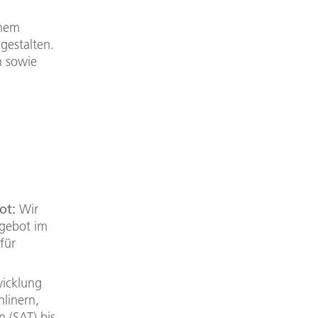
inem
gestalten.
n sowie
ot:
Wir
ngebot im
für
wicklung
linern,
n (SAT) bis