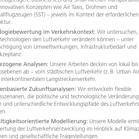
innovativen Konzepten wie Air Taxis, Drohnen und
allflugzeugen (SST) – jeweils im Kontext der erforderlichen
uktur.
logiebewertung im Verkehrskontext:
Wir untersuchen,
rtechnologien den Luftverkehr verändern können – unter
ichtigung von Umweltwirkungen, Infrastrukturbedarf und
kzeptanz.
zogene Analysen:
Unsere Arbeiten decken von lokal bis 
sebenen ab – vom städtischen Luftverkehr (z. B. Urban Air
 interkontinentalen Langstreckenverkehr.
ienbasierte Zukunftsanalysen:
Wir entwickeln flexible
sszenarien, die politische und technologische Veränderun
n und unterschiedliche Entwicklungspfade des Luftverkehr
en.
tigkeitsorientierte Modellierung:
Unsere Modelle ermö
ertung der Luftverkehrsentwicklung im Hinblick auf Klimaz
nen und gesellschaftliche Fragestellungen.