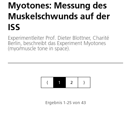
Myotones: Messung des
Muskelschwunds auf der
ISS
Experimentleiter Prof. Dieter Blottner, Charité
Berlin, beschreibt das Experiment Myotones
(myo/muscle tone in space).
⟨
1
2
⟩
Ergebnis
1
-
25
von
43