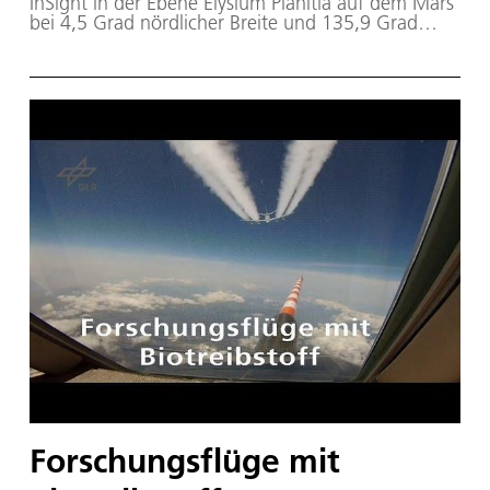
InSight in der Ebene Elysium Planitia auf dem Mars
bei 4,5 Grad nördlicher Breite und 135,9 Grad
östlicher Länge landen. Dieses Video zeigt einen
Überflug über die Landestelle und deren
Umgebung. Das Video wurde auf der Grundlage
eines digitalen Geländemodells erzeugt, das mit
Stereobilddaten der High Resolution Stereo
Camera (HRSC) des DLR berechnet wurde.
Forschungsflüge mit