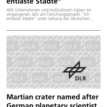
entlaste Städte"
400 Unternehmen und Institutionen haben im
vergangenen Jahr am Forschungsprojekt "Ich
entlaste Städte" unter Leitung des Deutschen
Zentrums für Luft- und Raumfahrt (DLR)
teilgenommen. Erste Ergebnisse von Europas
größtem Lastenrad-Testprojekt zeigen, dass die
Lastenräder bei zwei von drei Fahrten anstelle von
Pkw oder leichten Nutzfahrzeugen eingesetzt
wurden. Die Hälfte der Teilnehmer erwägt am Ende
der Testphase ein eigenes Lastenrad zu kaufen
oder kauft es sofort. "Ich entlaste Städte" wird im
Rahmen der Nationalen Klimaschutzinitiative vom
Bundesumweltministerium (BMU) gefördert und
soll das Potenzial von Lastenrädern als
Transportalternative für Gewerbebetriebe
untersuchen.
Martian crater named after
German planetary scientist