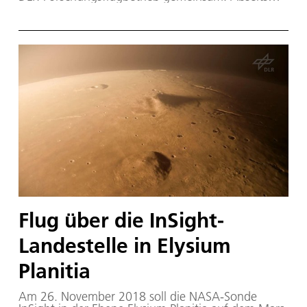
vom Hörsaal und der Theorie sind die Studenten
nah am Arbeitsalltag des DLR dabei. Haben die
Studenten die Grundlagen kennengelernt, legen
sie in Messflügen mit der DLR-Cessna selbst Hand
an: in zwei Flügen erfassen sie Daten zu
Flugeigenschaften und der Flugleistung und
werten diese selbst aus. Beim ersten der beiden
Flüge geht es um die Standardperformance des
Flugzeugs, im zweiten wird es dann schon
turbulenter: hier werden speziellere Manöver
geflogen und die Daten erfasst. Um dies
durchführen zu können verfügt der "Fliegende
Hörsaal" neben einem Arbeitsplatz für den
Flugversuchsingenieur über sechs individuelle
Messplätze für Studenten.
Flug über die InSight-
Landestelle in Elysium
Planitia
Am 26. November 2018 soll die NASA-Sonde