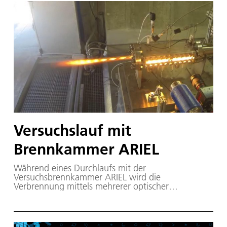
Regionen haben mittlerweile auch Eigennamen
erhalten: Die besonders auffällige Region mit
hellen Flecken und einer rissigen Aufwölbung im
Zentrum von Occator wurde "Cerealia Facula"
genannt, die etwas weniger stark reflektierenden
Flecken östlich davon "Vinalia Faculae".
Versuchslauf mit
Brennkammer ARIEL
Während eines Durchlaufs mit der
Versuchsbrennkammer ARIEL wird die
Verbrennung mittels mehrerer optischer
Messtechniken beobachtet. Des Weiteren werden
umfangreiche Temperatur-, Druck- und
Schubmessungen durchgeführt.