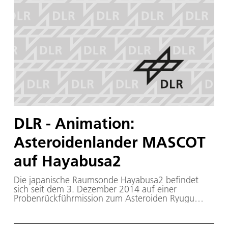
DLR - Animation:
Asteroidenlander MASCOT
auf Hayabusa2
Die japanische Raumsonde Hayabusa2 befindet
sich seit dem 3. Dezember 2014 auf einer
Probenrückführmission zum Asteroiden Ryugu
(ehemals 1999 JU3). Mit an Bord ist der Lander
MASCOT. Er wurde federführend vom Deutschen
Zentrum für Luft- und Raumfahrt (DLR) in enger