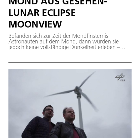
MOND AUS GESEHEN-
LUNAR ECLIPSE
MOONVIEW
Befänden sich zur Zeit der Mondfinsternis
Astronauten auf dem Mond, dann würden sie
jedoch keine vollständige Dunkelheit erleben –
durch die Lichtbrechung an der Erdatmosphäre
wird der Mond auch während einer Mondfinsternis
oft in ein rötliches Licht getaucht. Die Astronauten
würden aber dieses Spektakel anders erleben: als
eine von der Erde verursachte Sonnenfinsternis –
die Sonne verschwindet hinter der dunklen
Erdscheibe. Beobachten also Erdbewohner eine
Mondfinsternis, dann sehen „Mondbewohner“
gleichzeitig eine Sonnenfinsternis. Lunar Eclipse
seen from Moon: If at the time of a lunar eclipse,
astronauts were to be on the Moon, they would
not actually experience total darkness – due to the
refraction of light in the Earth’s atmosphere, for
most of any lunar eclipse the Moon would be
bathed in a reddish light. However, those
astronauts would experience a second spectacle: A