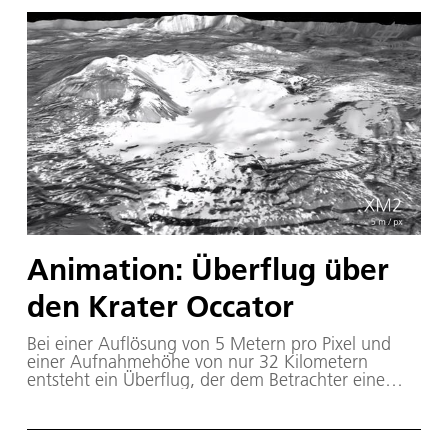
Zusammenarbeit mit der französischen
Raumfahrtagentur CNES und der japanischen
Raumfahrtagentur JAXA gebaut. Ziel von
Hayabusa2 ist es, mehr über den Ursprung und die
Entwicklung unseres Sonnensystems zu erfahren.
Asteroiden gehören zu den ursprünglichsten
Himmelskörpern. Ihre Erforschung ermöglicht uns
einen Blick zurück in unsere kosmische
Vergangenheit. Aber nicht nur das: Ryugu gehört
zu einer häufig vorkommenden Klasse von
erdnahen Asteroiden. Diese stellen eine potentielle
Bedrohung für die Menschheit dar, die es zu
untersuchen und zu reduzieren gilt.
Animation: Überflug über
den Krater Occator
Bei einer Auflösung von 5 Metern pro Pixel und
einer Aufnahmehöhe von nur 32 Kilometern
entsteht ein Überflug, der dem Betrachter eine
ideale Sicht auf die ungewöhnliche Topographie
von Occator und den hellen Ablagerungen in
seinem Inneren ermöglicht. Die hell reflektierenden