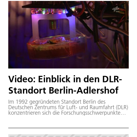
und vernetzten Fahren von morgen erzielt. Und bei
der ISS-Mission horizons 40 von insgesamt 41
deutschen Experimenten erfolgreich in
Schwerelosigkeit durchgeführt. Dies sind nur vier
der zahlreichen Highlights aus diesem Jahr.
Video: Einblick in den DLR-
Standort Berlin-Adlershof
Im 1992 gegründeten Standort Berlin des
Deutschen Zentrums für Luft- und Raumfahrt (DLR)
konzentrieren sich die Forschungsschwerpunkte
Weltraum und Verkehr. Der Standort hat sich vor
allem durch die Beteiligung an den großen
Missionen der Planetenforschung einen Namen
gemacht: Cassini-Huygens zum Saturn, die