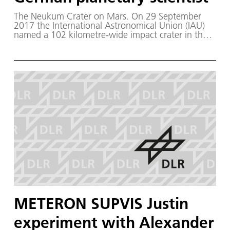
The Neukum Crater on Mars. On 29 September
2017 the International Astronomical Union (IAU)
named a 102 kilometre-wide impact crater in the
southern highlands of Mars after the German
physicist and planetary scientist Gerhard Neukum,
who passed away in 2014. During his time as a
researcher at the DLR sites in Oberpfaffenhofen
and Berlin-Adlershof between 1988 and 1996,
Neukum developed the High Resolution Stereo
Camera (HRSC), and was the Principal Investigator
(PI) for this camera experiment between 2003 and
2013. On 10 January 2004, the HRSC, which is
operated by the German Aerospace Center
(Deutsches Zentrum für Luft- und Raumfahrt; DLR)
on board the ESA Mars Express spacecraft,
transmitted its first image data to Earth, and to this
day it continues to send us high-quality images of
the surface of Mars.
METERON SUPVIS Justin
experiment with Alexander