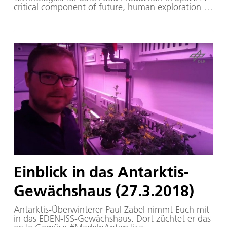
critical component of future, human exploration to
worlds unknown, will be the supply of edible food
for crewmembers. To develop innovations in
cultivating food in closed-loop systems becomes
integral to future missions. The goal of the EDEN
ISS project is to advance controlled environment
agriculture technologies beyond the state-of-the-
art. It focuses on ground demonstration of plant
cultivation technologies and their application in
space. EDEN ISS develops safe food production for
on-board the International Space Station (ISS) and
for future human space exploration vehicles and
planetary outposts.
Einblick in das Antarktis-
Gewächshaus (27.3.2018)
Antarktis-Überwinterer Paul Zabel nimmt Euch mit
in das EDEN-ISS-Gewächshaus. Dort züchtet er das