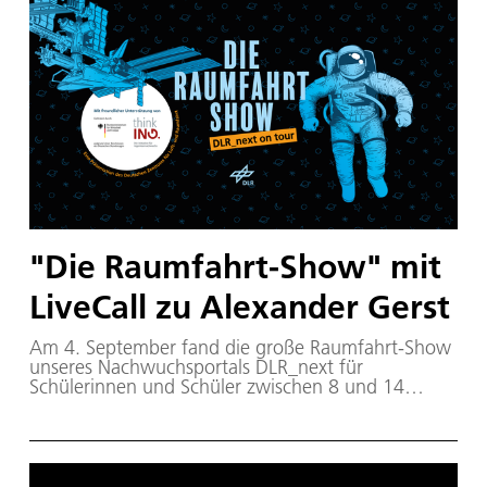
"Die Raumfahrt-Show" mit
LiveCall zu Alexander Gerst
Am 4. September fand die große Raumfahrt-Show
unseres Nachwuchsportals DLR_next für
Schülerinnen und Schüler zwischen 8 und 14
Jahren in Berlin statt. Neben tollen Mitmach-
Experimenten stand ein ganz besonderes Highlight
an: ein Livecall mit Astronaut Alexander Gerst auf
der ISS! Außerdem war "Major Tom" Peter
Schilling da!