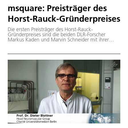
solar eclipse caused by the Earth – the Sun
msquare: Preisträger des
disappearing behind the dark disc of the Earth.
When Earth inhabitants witness a lunar eclipse,
Horst-Rauck-Gründerpreises
Moon inhabitants would, simultaneously be
witnessing a solar eclipse.
Die ersten Preisträger des Horst-Rauck-
Gründerpreises sind die beiden DLR-Forscher
Markus Kaden und Marvin Schneider mit ihrer
Ausgründung msquare.