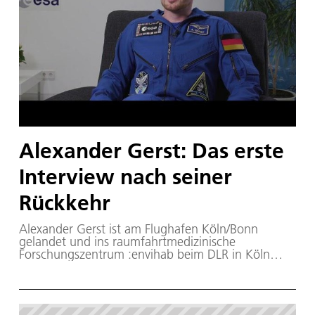
Alexander Gerst: Das erste
Interview nach seiner
Rückkehr
Alexander Gerst ist am Flughafen Köln/Bonn
gelandet und ins raumfahrtmedizinische
Forschungszentrum :envihab beim DLR in Köln
gebracht worden, wo er die nächsten Tage unter
medizinischer Betreuung verbringt. Dort gibt er
sein erstes, ausführliches Interview.