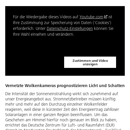
Für die Wiedergabe dieses Videos auf
Youtube.com
ist
Ihre Zustimmung zur Speicherung von Daten ('Cookies')
erforderlich. Unter
Datenschutz-Einstellungen
können Sie
Ihre Wahl einsehen und verändern.
Zustimmen und Video
anzeigen
Vernetzte Wolkenkameras prognostizieren Licht und Schatten
Die Intensität der Sonneneinstrahlung wirkt sich zunehmend auf
unser Energieangebot aus. Stromnetzbetreiber müssen künftig
mehr und mehr auf den Durchzug einzelner Wolkenfelder
reagieren, weil diese in kürzester Zeit den Energieertrag zahlloser
Solaranlagen in einer ganzen Region beeinflussen. Um das
Geschehen am Himmel hierfür noch genauer im Blick zu haben,
errichtet das Deutsche Zentrum für Luft- und Raumfahrt (DLR)