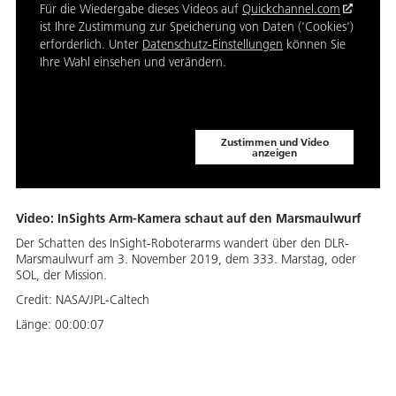
Für die Wiedergabe dieses Videos auf
Quickchannel.com
ist Ihre Zustimmung zur Speicherung von Daten ('Cookies')
erforderlich. Unter
Datenschutz-Einstellungen
können Sie
Ihre Wahl einsehen und verändern.
Zustimmen und Video
anzeigen
Video: InSights Arm-Kamera schaut auf den Marsmaulwurf
Der Schatten des InSight-Roboterarms wandert über den DLR-
Marsmaulwurf am 3. November 2019, dem 333. Marstag, oder
SOL, der Mission.
Credit:
NASA/JPL-Caltech
Länge:
00:00:07