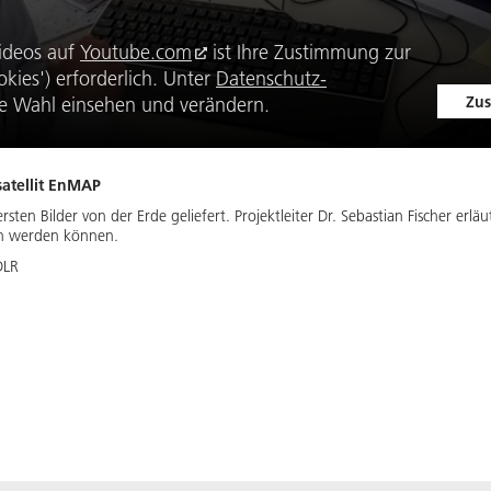
ideos auf
Youtube.com
ist Ihre Zustimmung zur
kies') erforderlich. Unter
Datenschutz-
Zus
e Wahl einsehen und verändern.
satellit EnMAP
rsten Bilder von der Erde geliefert. Projektleiter Dr. Sebastian Fischer er
gen werden können.
DLR