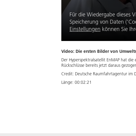
Für die Wiedergabe dieses V
Speicherung von Daten ('Coo
Einstellungen
können Sie Ihr
Video: Die ersten Bilder von Umwelt
Der Hyperspektralsatellit EnMAP hat die e
Rückschlüsse bereits jetzt daraus gezo
Credit:
Deutsche Raumfahrtagentur im 
Länge:
00:02:21