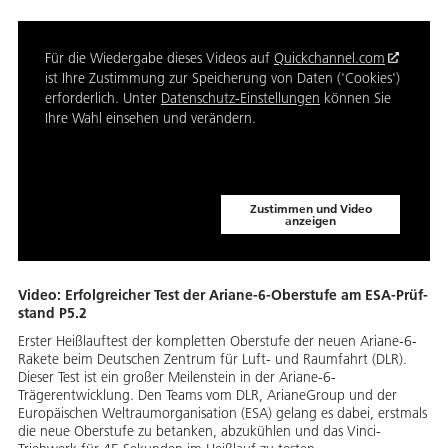
Für die Wiedergabe dieses Videos auf
Quickchannel.com
ist Ihre Zustimmung zur Speicherung von Daten ('Cookies')
erforderlich. Unter
Datenschutz-Einstellungen
können Sie
Ihre Wahl einsehen und verändern.
Zustimmen und Video
anzeigen
Video: Er­folg­rei­cher Test der Aria­ne-6-Ober­stu­fe am ESA-Prüf­
stand P5.2
Erster Heißlauftest der kompletten Oberstufe der neuen Ariane-6-
Rakete beim Deutschen Zentrum für Luft- und Raumfahrt (DLR).
Dieser Test ist ein großer Meilenstein in der Ariane-6-
Trägerentwicklung. Den Teams vom DLR, ArianeGroup und der
Europäischen Weltraumorganisation (ESA) gelang es dabei, erstmals
die neue Oberstufe zu betanken, abzukühlen und das Vinci-