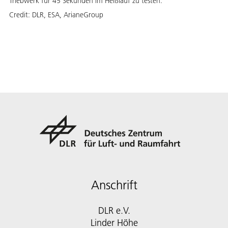
Triebwerk für 45 Sekunden im Heißlauf zu testen.
Credit:
DLR, ESA, ArianeGroup
Anschrift
DLR e.V.
Linder Höhe