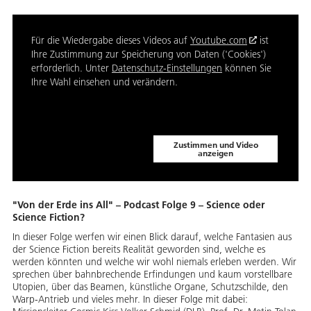
Für die Wiedergabe dieses Videos auf
Youtube.com
ist
Ihre Zustimmung zur Speicherung von Daten ('Cookies')
erforderlich. Unter
Datenschutz-Einstellungen
können Sie
Ihre Wahl einsehen und verändern.
Zustimmen und Video
anzeigen
"Von der Erde ins All" – Podcast Folge 9 – Science oder
Science Fiction?
In dieser Folge werfen wir einen Blick darauf, welche Fantasien aus
der Science Fiction bereits Realität geworden sind, welche es
werden könnten und welche wir wohl niemals erleben werden. Wir
sprechen über bahnbrechende Erfindungen und kaum vorstellbare
Utopien, über das Beamen, künstliche Organe, Schutzschilde, den
Warp-Antrieb und vieles mehr. In dieser Folge mit dabei: