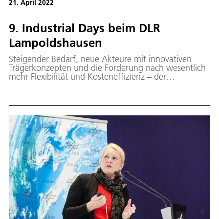
21. April 2022
9. Industrial Days beim DLR
Lampoldshausen
Steigender Bedarf, neue Akteure mit innovativen
Trägerkonzepten und die Forderung nach wesentlich
mehr Flexibilität und Kosteneffizienz – der
Raumtransport steht vor großen Herausforderungen.
Welchen Beitrag große Testinfrastrukturen leisten
können, um den Raumtransport fit für die Zukunft zu
machen und wie Methoden der Künstlichen
Intelligenz (KI) Entwicklungs- und Testprozesse
schneller und wirtschaftlicher gestalten können,
darüber tauschten sich Expertinnen und Experten bei
den 9. Industrial Days des Deutschen Zentrums für
Luft- und Raumfahrt (DLR) aus.