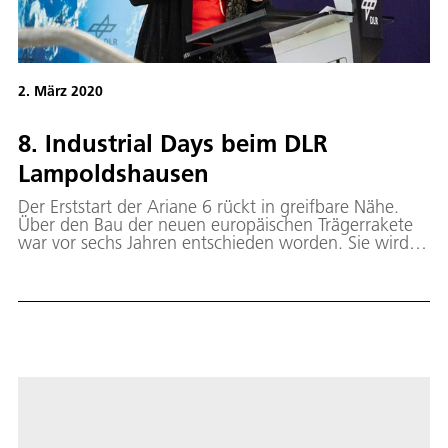
2. März 2020
8. Industrial Days beim DLR
Lampoldshausen
Der Erststart der Ariane 6 rückt in greifbare Nähe.
Über den Bau der neuen europäischen Trägerrakete
war vor sechs Jahren entschieden worden. Sie wird in
zwei Versionen auf den Markt kommen und flexibler
sowie kostengünstiger sein als ihre Vorgängerin, die
Ariane 5. Doch reicht das aus? Dynamische Märkte,
Wandel der Rahmenbedingungen und
Technologiesprünge markieren den Beginn einer
Trendwende in der weltweiten Trägerentwicklung –
mit gravierenden Auswirkungen für den
kommerziellen Trägermarkt.