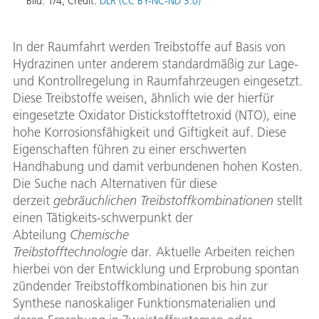
Bild:
1
/
4
,
Credit:
DLR (CC BY-NC-ND 3.0)
In der Raumfahrt werden Treibstoffe auf Basis von
Hydrazinen unter anderem standardmäßig zur Lage-
und Kontrollregelung in Raumfahrzeugen eingesetzt.
Diese Treibstoffe weisen, ähnlich wie der hierfür
eingesetzte Oxidator Distickstofftetroxid (NTO), eine
hohe Korrosionsfähigkeit und Giftigkeit auf. Diese
Eigenschaften führen zu einer erschwerten
Handhabung und damit verbundenen hohen Kosten.
Die Suche nach Alternativen für diese
derzeit
gebräuchlichen Treibstoffkombinationen
stellt
einen Tätigkeits-schwerpunkt der
Abteilung
Chemische
Treibstofftechnologie
dar
.
Aktuelle Arbeiten reichen
hierbei von der Entwicklung und Erprobung spontan
zündender Treibstoffkombinationen bis hin zur
Synthese nanoskaliger Funktionsmaterialien und