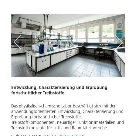
n
Entwicklung, Charakterisierung und Erprobung
Mode
fortschrittlicher Treibstoffe
Moder
toffe,
Das physikalisch-chemische Labor beschäftigt sich mit der
Chara
anwendungsorientierten Entwicklung, Charakterisierung und
und M
Erprobung fortschrittlicher Treibstoffe,
und F
Treibstoffkomponenten, neuartiger Funktionsmaterialien und
Bild:
Treibstoffkonzepte für Luft- und Raumfahrtantriebe.