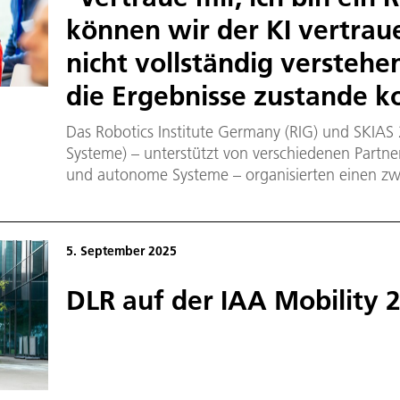
können wir der KI vertrau
nicht vollständig versteh
die Ergebnisse zustande
Das Robotics Institute Germany (RIG) und SKIAS 
Systeme) – unterstützt von verschiedenen Partn
und autonome Systeme – organisierten einen zw
mit einer der zentralen Herausforderungen in de
befasste: vertrauenswürdige KI. Der Workshop w
Robotik und Mechatronik am 1. und 2. Dezember
5. September 2025
DLR auf der IAA Mobility 