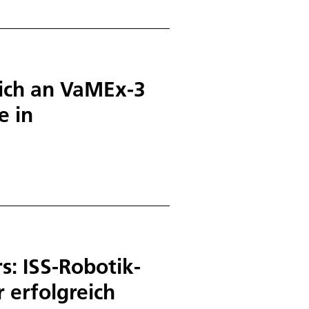
sich an VaMEx-3
e in
: ISS-Robotik-
 erfolgreich