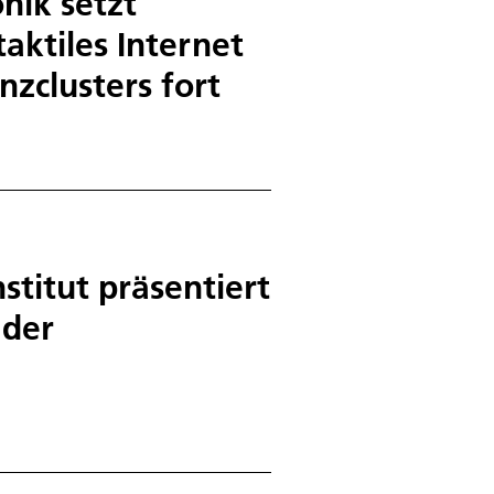
nik setzt
aktiles Internet
nzclusters fort
stitut präsentiert
 der