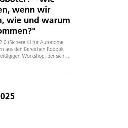
en, wenn wir
en, wie und warum
 kommen?"
2.0 (Sichere KI für Autonome
ern aus den Bereichen Robotik
eitägigen Workshop, der sich
r aktuellen KI-Forschung
urde vom DLR-Institut für
 in Oberpfaffenhofen statt.
2025