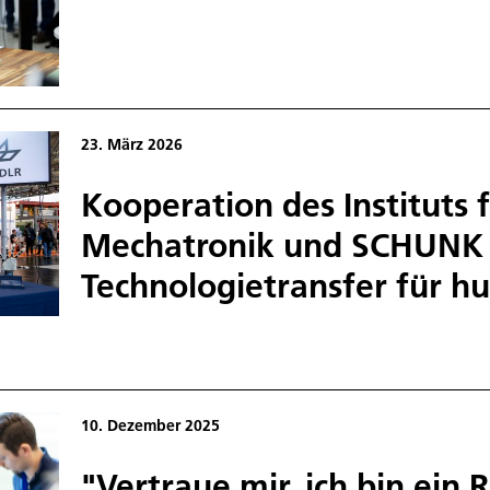
t
ion
23. März 2026
Kooperation des Instituts 
Mechatronik und SCHUNK 
Technologietransfer für 
oard
cuts
ging
.
10. Dezember 2025
"Vertraue mir, ich bin ein 