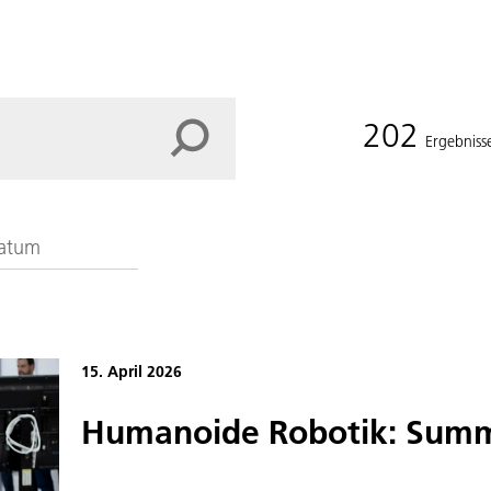
202
Ergebniss
ate
ward
act
15. April 2026
Humanoide Robotik: Summi
dar