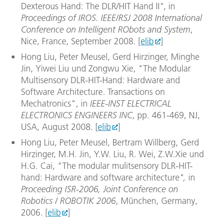
Dexterous Hand: The DLR/HIT Hand II
"
, in
Proceedings of IROS. IEEE/RSJ 2008 International
Conference on Intelligent RObots and System
,
Nice, France, September 2008. [
elib
]
Hong Liu, Peter Meusel, Gerd Hirzinger, Minghe
Jin, Yiwei Liu und Zongwu Xie,
"The Modular
Multisensory DLR-HIT-Hand: Hardware and
Software Architecture. Transactions on
Mechatronics", in
IEEE-INST ELECTRICAL
ELECTRONICS ENGINEERS INC
, pp. 461-469, NJ,
USA, August 2008. [
elib
]
Hong Liu, Peter Meusel, Bertram Willberg, Gerd
Hirzinger, M.H. Jin, Y.W. Liu, R. Wei, Z.W.Xie und
H.G. Cai, "The modular mulitsensory DLR-HIT-
hand: Hardware and software architecture
",
in
Proceeding ISR-2006, Joint Conference on
Robotics / ROBOTIK 2006
, München, Germany,
2006. [
elib
]