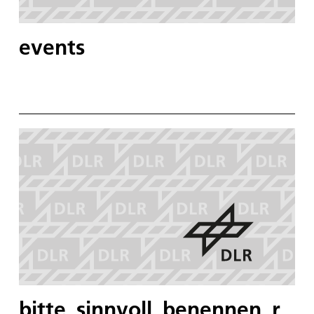
events
bitte_sinnvoll_benennen_r