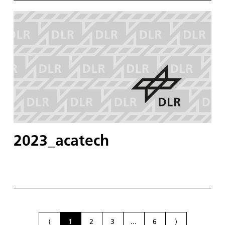
2023_acatech
⟨
1
2
3
...
6
⟩