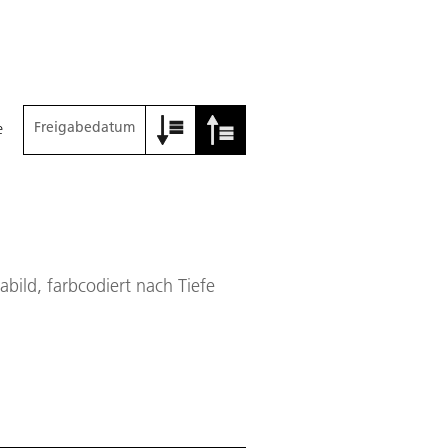
Freigabedatum
e
bild, farbcodiert nach Tiefe