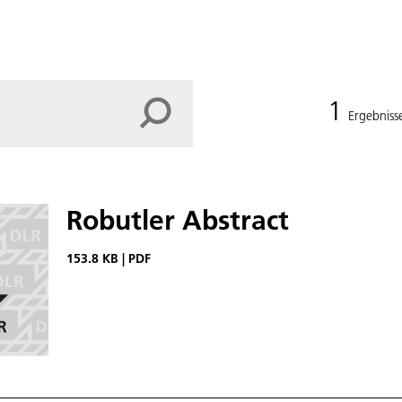
1
Ergebniss
Robutler Abstract
153.8 KB
|
PDF