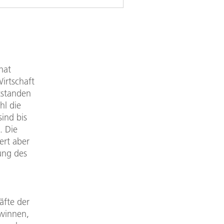
hat
irtschaft
tstanden
hl die
ind bis
. Die
ert aber
ung des
äfte der
winnen,