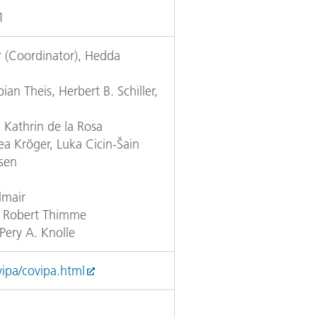
1
r (Coordinator), Hedda
an Theis, Herbert B. Schiller,
 Kathrin de la Rosa
ea Kröger, Luka Cicin-Šain
sen
lmair
g: Robert Thimme
 Pery A. Knolle
ipa/covipa.html