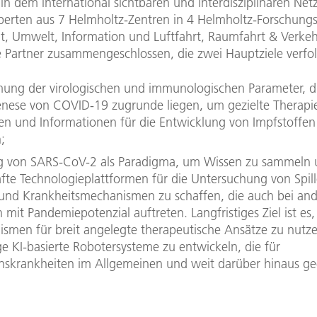
in dem international sichtbaren und interdisziplinären Ne
erten aus 7 Helmholtz-Zentren in 4 Helmholtz-Forschung
t, Umwelt, Information und Luftfahrt, Raumfahrt & Verkeh
re Partner zusammengeschlossen, die zwei Hauptziele verfo
ung der virologischen und immunologischen Parameter, d
nese von COVID-19 zugrunde liegen, um gezielte Therapi
ren und Informationen für die Entwicklung von Impfstoffen
;
 von SARS-CoV-2 als Paradigma, um Wissen zu sammeln
fte Technologieplattformen für die Untersuchung von Spill
 und Krankheitsmechanismen zu schaffen, die auch bei an
 mit Pandemiepotenzial auftreten. Langfristiges Ziel ist es,
smen für breit angelegte therapeutische Ansätze zu nutz
ge KI-basierte Robotersysteme zu entwickeln, die für
onskrankheiten im Allgemeinen und weit darüber hinaus ge