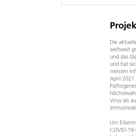
Projek
Die aktuel
weltweit g
und das tä
und hat si
meisten In
April 2021
Pathogenese
höchstwahr
Virus als 
Immunreak
Um Erkennt
COVID-19-P