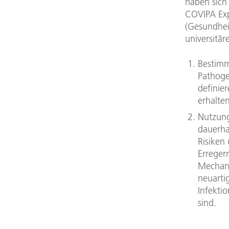
haben sich 
COVIPA Exp
(Gesundhei
universitä
Bestimm
Pathoge
definie
erhalten
Nutzung
dauerha
Risiken
Erregern
Mechani
neuarti
Infekti
sind.