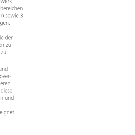
tzwerk
sbereichen
r) sowie 3
lgen:
ie der
en zu
 zu
 und
over-
deren
 diese
en und
eignet