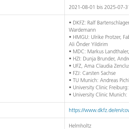
2021-08-01 bis 2025-07-3
• DKFZ: Ralf Bartenschlage
Wardemann
• HMGU: Ulrike Protzer, Fabi
Ali Önder Yildirim
• MDC: Markus Landthaler,
• HZI: Dunja Brunder, Andr
• UFZ, Ama Claudia Zenclu
• FZJ: Carsten Sachse
• TU Munich: Andreas Pich
• University Clinic Freibur
• University Clinic Munich:
https://www.dkfz.de/en/cov
Helmholtz