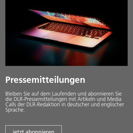
Pressemitteilungen
Bleiben Sie auf dem Laufenden und abonnieren Sie
die DLR-Pressemitteilungen mit Artikeln und Media
Calls der DLR-Redaktion in deutscher und englischer
Sprache.
jetzt abonnieren