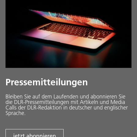
Pressemitteilungen
Bleiben Sie auf dem Laufenden und abonnieren Sie
die DLR-Pressemitteilungen mit Artikeln und Media
Calls der DLR-Redaktion in deutscher und englischer
Sprache.
jetzt abonnieren