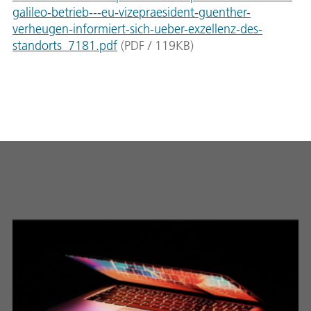
galileo-betrieb---eu-vizepraesident-guenther-
verheugen-informiert-sich-ueber-exzellenz-des-
standorts_7181.pdf
(
PDF
/
119
KB
)