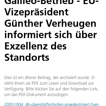
Galileo-Betrieb - EU-
Vizepräsident
Günther Verheugen
informiert sich über
Exzellenz des
Standorts
Dies ist ein älterer Beitrag, der archiviert wurde. Er
steht Ihnen als PDF zum Lesen und Download zur
Verfügung. Bitte klicken Sie auf den folgenden Link,
um das PDF-Dokument anzuzeigen.
20051004_dlr-oberpfaffenhofen-praedestiniert-fuer-