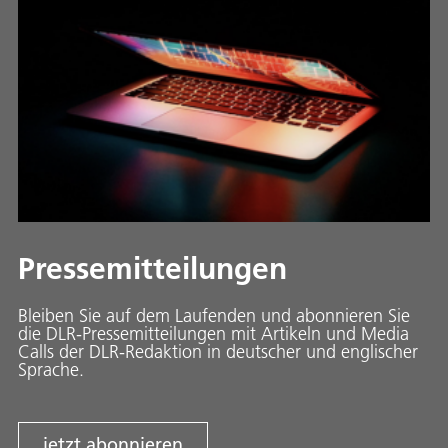
Pressemitteilungen
Bleiben Sie auf dem Laufenden und abonnieren Sie
die DLR-Pressemitteilungen mit Artikeln und Media
Calls der DLR-Redaktion in deutscher und englischer
Sprache.
jetzt abonnieren