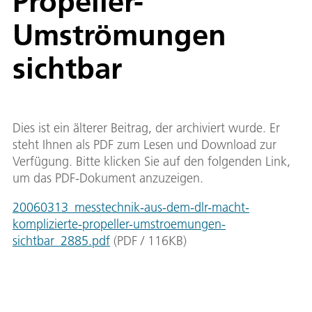
Propeller-
Umströmungen
sichtbar
Dies ist ein älterer Beitrag, der archiviert wurde. Er
steht Ihnen als PDF zum Lesen und Download zur
Verfügung. Bitte klicken Sie auf den folgenden Link,
um das PDF-Dokument anzuzeigen.
20060313_messtechnik-aus-dem-dlr-macht-
komplizierte-propeller-umstroemungen-
sichtbar_2885.pdf
(
PDF
/
116
KB
)