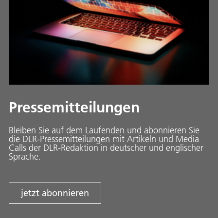
Pressemitteilungen
Bleiben Sie auf dem Laufenden und abonnieren Sie
die DLR-Pressemitteilungen mit Artikeln und Media
Calls der DLR-Redaktion in deutscher und englischer
Sprache.
jetzt abonnieren