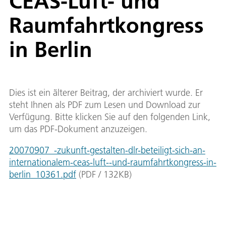
CEAS-Luft- und
Raumfahrtkongress
in Berlin
Dies ist ein älterer Beitrag, der archiviert wurde. Er
steht Ihnen als PDF zum Lesen und Download zur
Verfügung. Bitte klicken Sie auf den folgenden Link,
um das PDF-Dokument anzuzeigen.
20070907_-zukunft-gestalten-dlr-beteiligt-sich-an-
internationalem-ceas-luft--und-raumfahrtkongress-in-
berlin_10361.pdf
(
PDF
/
132
KB
)