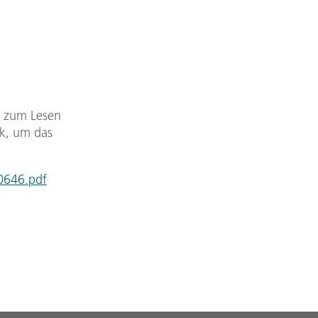
DF zum Lesen
nk, um das
0646.pdf