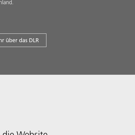
hland.
r über das DLR
 die Website