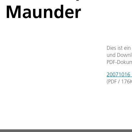
Maunder
Dies ist ei
und Downlo
PDF-Dokum
20071016_e
(
PDF
/
176