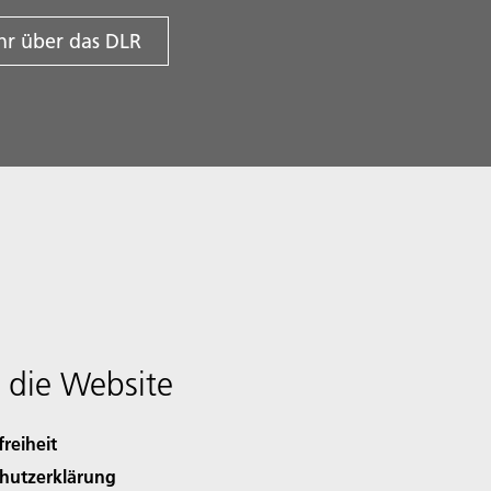
r über das DLR
 die Website
freiheit
hutzerklärung