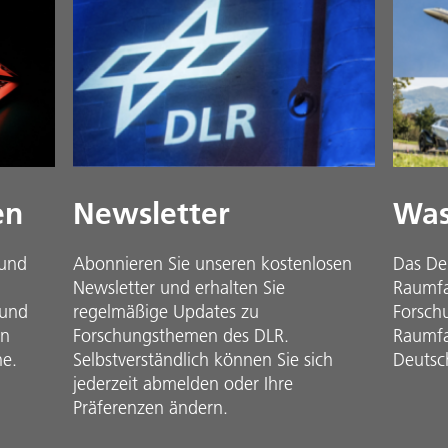
en
Newsletter
Was
 und
Abonnieren Sie unseren kostenlosen
Das De
Newsletter und erhalten Sie
Raumfah
 und
regelmäßige Updates zu
Forsch
in
Forschungsthemen des DLR.
Raumfa
he.
Selbstverständlich können Sie sich
Deutsc
jederzeit abmelden oder Ihre
Präferenzen ändern.