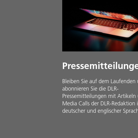
Pressemitteilung
Bleiben Sie auf dem Laufenden
abonnieren Sie die DLR-
Pressemitteilungen mit Artikeln
Media Calls der DLR-Redaktion 
deutscher und englischer Sprac