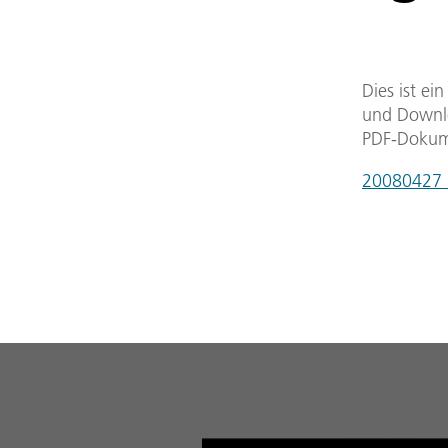
Dies ist ei
und Downlo
PDF-Dokum
20080427_g