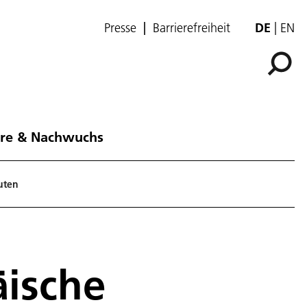
Presse
Barrierefreiheit
DE
EN
ere & Nachwuchs
uten
äische