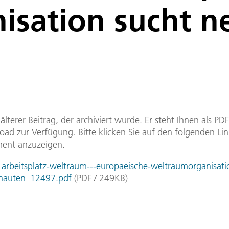
isation sucht n
n älterer Beitrag, der archiviert wurde. Er steht Ihnen als P
ad zur Verfügung. Bitte klicken Sie auf den folgenden Li
ent anzuzeigen.
rbeitsplatz-weltraum---europaeische-weltraumorganisati
onauten_12497.pdf
(
PDF
/
249
KB
)