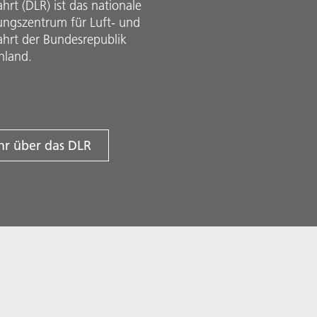
rt (DLR) ist das nationale
ungszentrum für Luft- und
hrt der Bundesrepublik
hland.
r über das DLR