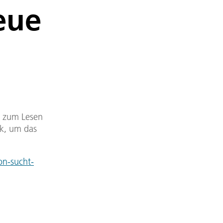
eue
DF zum Lesen
nk, um das
on-sucht-