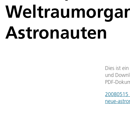
Weltraumorgan
Astronauten
Dies ist ei
und Downlo
PDF-Dokum
20080515_a
neue-astr