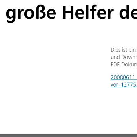
große Helfer d
Dies ist ei
und Downlo
PDF-Dokum
20080611_a
vor_12775