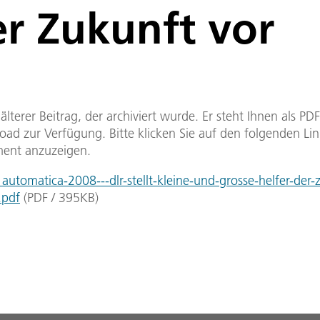
er Zukunft vor
n älterer Beitrag, der archiviert wurde. Er steht Ihnen als P
ad zur Verfügung. Bitte klicken Sie auf den folgenden Li
ent anzuzeigen.
utomatica-2008---dlr-stellt-kleine-und-grosse-helfer-der-
.pdf
(
PDF
/
395
KB
)