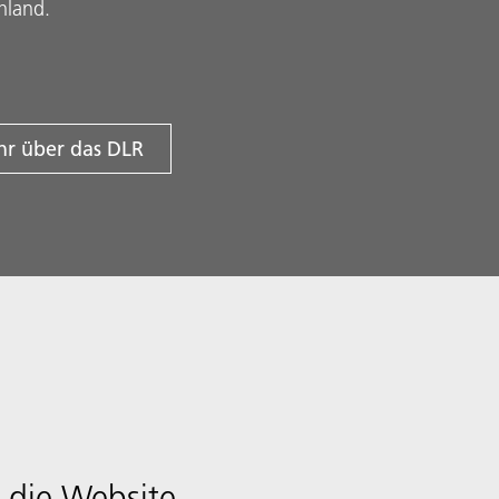
hland.
r über das DLR
 die Website