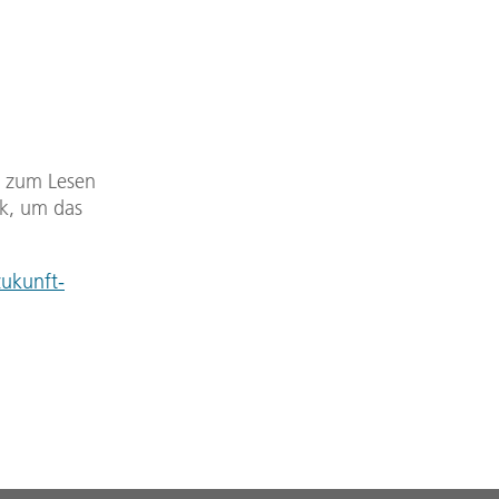
DF zum Lesen
nk, um das
zukunft-