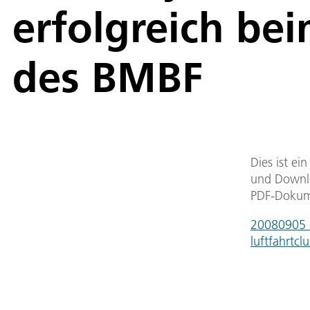
erfolgreich be
des BMBF
Dies ist ei
und Downlo
PDF-Dokum
20080905_d
luftfahrtc