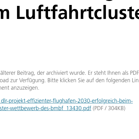
im Luftfahrtclu
n älterer Beitrag, der archiviert wurde. Er steht Ihnen als P
ad zur Verfügung. Bitte klicken Sie auf den folgenden Li
ent anzuzeigen.
lr-projekt-effizienter-flughafen-2030-erfolgreich-beim-
luster-wettbewerb-des-bmbf_13430.pdf
(
PDF
/
304
KB
)