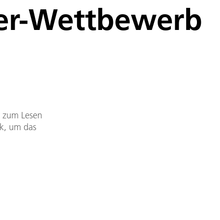
ster-Wettbewerb
DF zum Lesen
nk, um das