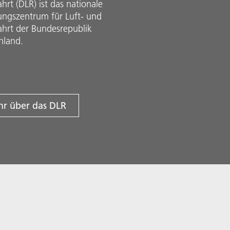
rt (DLR) ist das nationale
ungszentrum für Luft- und
hrt der Bundesrepublik
hland.
r über das DLR