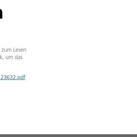
n
DF zum Lesen
nk, um das
n_23632.pdf