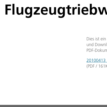
Flugzeugtriebw
Dies ist ei
und Downlo
PDF-Dokum
20100413_d
(
PDF
/
161