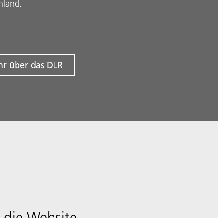
hland.
r über das DLR
 die Website