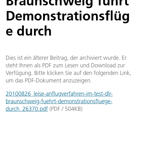
Braunschweig führt
Demonstrationsflüg
e durch
Dies ist ein älterer Beitrag, der archiviert wurde. Er
steht Ihnen als PDF zum Lesen und Download zur
Verfügung. Bitte klicken Sie auf den folgenden Link,
um das PDF-Dokument anzuzeigen.
20100826_leise-anflugverfahren-im-test-dlr-
braunschweig-fuehrt-demonstrationsfluege-
durch_26370.pdf
(
PDF
/
504
KB
)