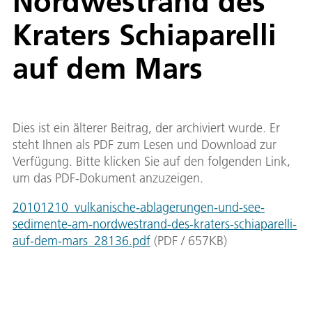
Nordwestrand des
Kraters Schiaparelli
auf dem Mars
Dies ist ein älterer Beitrag, der archiviert wurde. Er
steht Ihnen als PDF zum Lesen und Download zur
Verfügung. Bitte klicken Sie auf den folgenden Link,
um das PDF-Dokument anzuzeigen.
20101210_vulkanische-ablagerungen-und-see-
sedimente-am-nordwestrand-des-kraters-schiaparelli-
auf-dem-mars_28136.pdf
(
PDF
/
657
KB
)