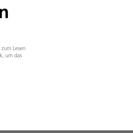
en
DF zum Lesen
nk, um das