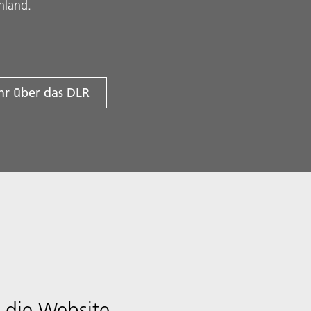
hland.
r über das DLR
 die Website