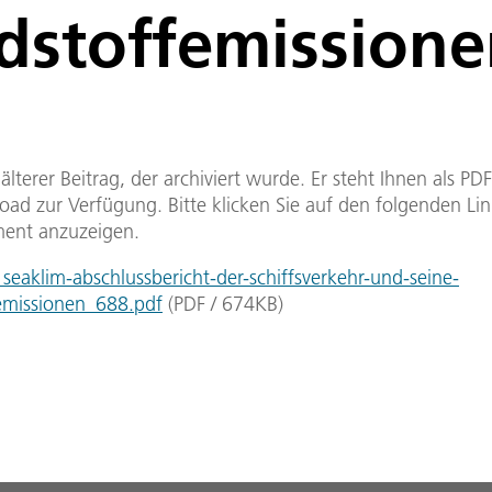
dstoffemission
n älterer Beitrag, der archiviert wurde. Er steht Ihnen als P
ad zur Verfügung. Bitte klicken Sie auf den folgenden Li
ent anzuzeigen.
eaklim-abschlussbericht-der-schiffsverkehr-und-seine-
emissionen_688.pdf
(
PDF
/
674
KB
)