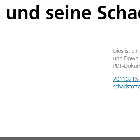
und seine Scha
Dies ist ei
und Downlo
PDF-Dokum
20110215_s
schadstoff