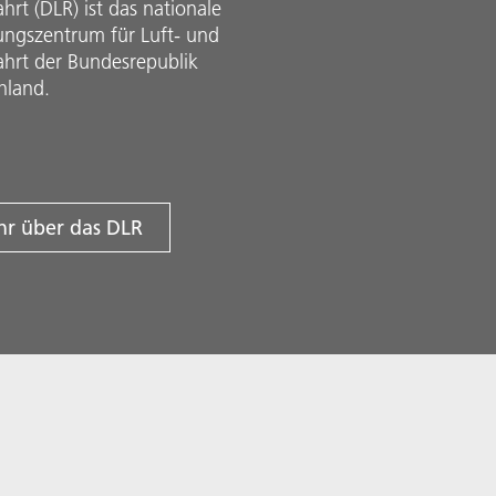
rt (DLR) ist das nationale
ungszentrum für Luft- und
hrt der Bundesrepublik
hland.
r über das DLR