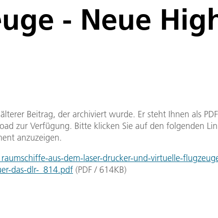
euge - Neue Hig
n älterer Beitrag, der archiviert wurde. Er steht Ihnen als P
ad zur Verfügung. Bitte klicken Sie auf den folgenden Li
ent anzuzeigen.
aumschiffe-aus-dem-laser-drucker-und-virtuelle-flugzeug
uer-das-dlr-_814.pdf
(
PDF
/
614
KB
)