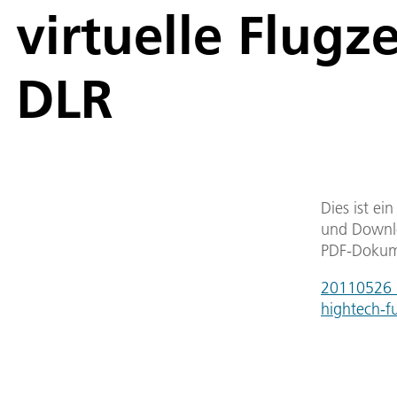
virtuelle Flugz
DLR
Dies ist ei
und Downlo
PDF-Dokum
20110526_r
hightech-f