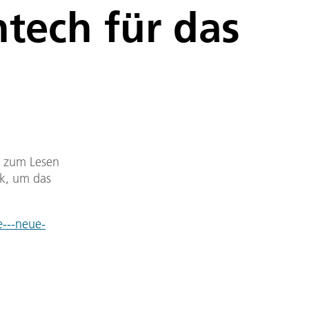
htech für das
DF zum Lesen
nk, um das
e---neue-