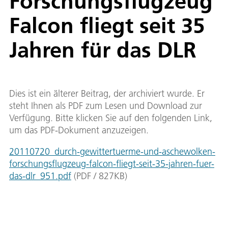
Forschungsflugzeug
Falcon fliegt seit 35
Jahren für das DLR
Dies ist ein älterer Beitrag, der archiviert wurde. Er
steht Ihnen als PDF zum Lesen und Download zur
Verfügung. Bitte klicken Sie auf den folgenden Link,
um das PDF-Dokument anzuzeigen.
20110720_durch-gewittertuerme-und-aschewolken-
forschungsflugzeug-falcon-fliegt-seit-35-jahren-fuer-
das-dlr_951.pdf
(
PDF
/
827
KB
)